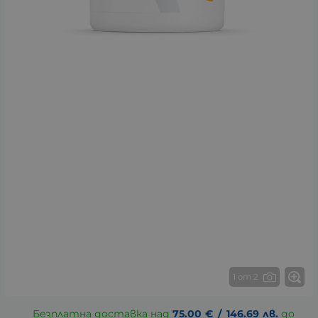
1 от 2
Безплатна доставка над
75.00
€
/
146.69
лв.
до