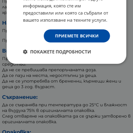
Продуктът може да съдържа мляко (включително
информация, която сте им
лактоза), соя, фъстъци, други ядки, сусам, зърнени
предоставили или която са събрали от
храни, съдържащи глутен, яйца, ракообразни, риба.
вашето използване на техните услуги.
Начин на употреба:
Приемайте по 1 порция (¼ от таблетката) на ден.
ПРИЕМЕТЕ ВСИЧКИ
Продуктът е предназначен за възрастни.
Внимание:
ПОКАЖЕТЕ ПОДРОБНОСТИ
Продуктът е хранителна добавка, а не лекарствено
средство.
Да не се превишава препоръчаната доза.
Да се пази на места, недостъпни за деца.
Да не се употребява от бременни, кърмещи жени и
деца до 3 год. възраст.
Съхранение:
Да се съхранява при температура до 25°C и влажност
на въздуха 75% в оригиналната опаковка.
След отваряне на опаковката да се държи затворено в
оригиналната опаковка.
Опаковка: