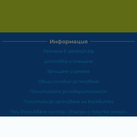
Информация
Реклама в apteka24.bg
Доставка и плащане
Връщане и замяна
Общи условия за ползване
Политиката за поверителност
Политика за използване на бисквитки
При възникване на спор, свързан с покупка онлайн,
можете да ползвате сайта ОРС
Вашите права