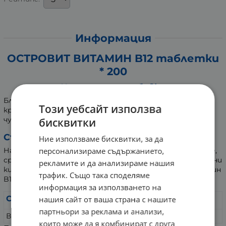
Информация
ОСТРОВИТ ВИТАМИН B12 таблетки
* 200
Хранителна добавка
Благоприятства нормалното образуване на червени
Този уебсайт използва
кръвни телца и допринася за намаляването на
чувството на отпадналост и умора.
бисквитки
Състав:
Ние използваме бисквитки, за да
персонализираме съдържанието,
Напълващ агент: микрокристална целулоза; нишесте,
средства против слепване: магнезиеви соли на мастни
рекламите и да анализираме нашия
киселини, силициев диоксид, метилкобаламин (витамин
трафик. Също така споделяме
B12).
информация за използването на
Съдържание
в ¼ таблетка
нашия сайт от ваша страна с нашите
партньори за реклама и анализи,
Витамин В12 / Метилкобаламин
100 μg
които може да я комбинират с друга