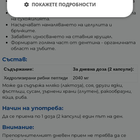
Съдействат за поддържане на здрава и еластична
ПОКАЖЕТЕ ПОДРОБНОСТИ
кожа.
Благоприятстват здравината и издръжливостта
на сухожилията.
Насърчават намаляването на целулита и
бръчките.
Забавят износването на ставния хрущял.
Формират голяма част от дентина - органичната
област на зъбите.
Състав:
Съдържание:
За дневна доза (2 капсули):
Хидролизирани рибни пептиди
2040 мг
Може да съдържа мляко (лактоза), соя, други ядки,
фъстъци, сусам, зърнени храни (глутен), ракообразни,
яйца, риба.
Начин на употреба:
Да се приема по 1 доза (2 капсули) един път на ден.
Внимание:
Препоръчителният дневен прием не трябва да се