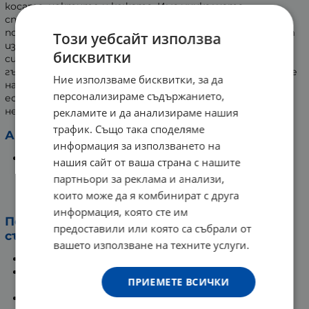
косата, ноктите и кожата. Има уникалната
способност да свързва вода, поради което кожата
поддържа балансирана еластичност и твърдост. От
Този уебсайт използва
изключително значение за производството на
бисквитки
синовиалната течност, хидратацията на кожата,
гъвкавостта на хрущяла и правилното възобновяване
Ние използваме бисквитки, за да
на епидермиса. С напредването на възрастта, обаче,
персонализираме съдържанието,
естественото ниво на колагена намалява и е
необходимо той да се набавя от външни източници.
рекламите и да анализираме нашия
трафик. Също така споделяме
Активни съставки:
информация за използването на
Рибни колагенови пептиди:
пропускат се през
нашия сайт от ваша страна с нашите
кутикулата и директно навлизат дълбоко в
партньори за реклама и анализи,
структурата на дермата, като осигуряват
които може да я комбинират с друга
естествена здравина.
информация, която сте им
Полезни действия на активните
предоставили или която са събрали от
съставки:
вашето използване на техните услуги.
Доставят здравина на съединителната тъкан.
Спомагат за увеличаване на плътността на
ПРИЕМЕТЕ ВСИЧКИ
костите.
Допринасят за бързото зарастване на раните.