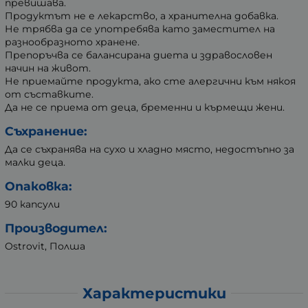
превишава.
Продуктът не е лекарство, а хранителна добавка.
Не трябва да се употребява като заместител на
разнообразното хранене.
Препоръчва се балансирана диета и здравословен
начин на живот.
Не приемайте продукта, ако сте алергични към някоя
от съставките.
Да не се приема от деца, бременни и кърмещи жени.
Съхранение:
Да се съхранява на сухо и хладно място, недостъпно за
малки деца.
Опаковка:
90 капсули
Производител:
Ostrovit, Полша
Характеристики