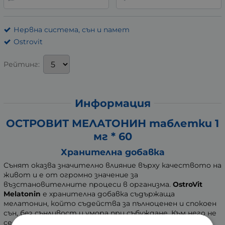
Нервна система, сън и памет
Ostrovit
Рейтинг:
Информация
ОСТРОВИТ МЕЛАТОНИН таблетки 1
мг * 60
Хранителна добавка
Сънят оказва значително влияние върху качеството на
живот и е от огромно значение за
възстановителните процеси в организма.
OstroVit
Melatonin
е хранителна добавка съдържаща
мелатонин, който съдейства за пълноценен и спокоен
сън, без сънливост и умора при събуждане. Към него не
се привиква и е без странични ефекти.