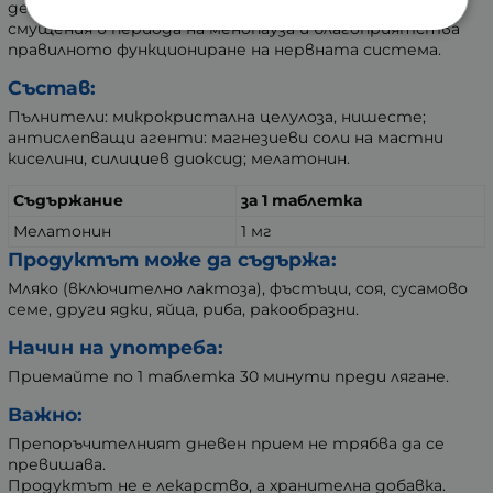
действа благоприятно върху психо-вегетативните
смущения в периода на менопауза и благоприятства
правилното функциониране на нервната система.
Състав:
Пълнители: микрокристална целулоза, нишесте;
антислепващи агенти: магнезиеви соли на мастни
киселини, силициев диоксид; мелатонин.
Съдържание
за 1 таблетка
Мелатонин
1 мг
Продуктът може да съдържа:
Мляко (включително лактоза), фъстъци, соя, сусамово
семе, други ядки, яйца, риба, ракообразни.
Начин на употреба:
Приемайте по 1 таблетка 30 минути преди лягане.
Важно:
Препоръчителният дневен прием не трябва да се
превишава.
Продуктът не е лекарство, а хранителна добавка.