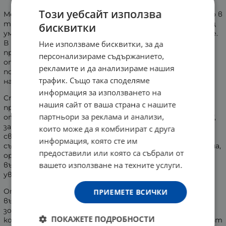
Този уебсайт използва
Мелатонинът е хормон, който се среща естествено в
тялото, подобряващ качеството на съня, премахващ
бисквитки
умората и като цяло, съдействащ за по-добро здраве.
В нашето напрегнато ежедневие, вследствие на
Ние използваме бисквитки, за да
преумората и стреса, се нарушава процеса на
персонализираме съдържанието,
отделяне на мелатонин в тялото. Друга причина за
рекламите и да анализираме нашия
пониженото производство на хормона е
трафик. Също така споделяме
напредването на възрастта.
информация за използването на
Според някои учени, мелатонинът спира ефективно
нашия сайт от ваша страна с нашите
процесите на клетъчно стареене. Счита се за един
партньори за реклама и анализи,
от най-силните антиоксиданти. Наричат го "метач",
заради способностите му да взаимодейства със
които може да я комбинират с друга
свободните радикали. Ако намалеят
информация, която сте им
съпротивителните сили, поддържани от мелатонина,
предоставили или която са събрали от
организмът е много по-податлив на вредното
вашето използване на техните услуги.
въздействие на свободните радикали, свързано с
увреждане на клетките и по-бързо остаряване.
От действието на OstroVit Melatonin могат да се
ПРИЕМЕТЕ ВСИЧКИ
възползват хората, пътуващи през няколко часови
зони, както и тези, които работят на смени, при
ПОКАЖЕТЕ ПОДРОБНОСТИ
които биологичният ритъм е променен. Мелатонинът