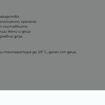
лекарство.
ълноценно хранене.
от съставките.
ещи жени и деца.
невна доза.
и температура до 25° C, далеч от деца.
Характеристики