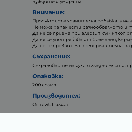
нуждите и умората.
Внимание:
Продуктът е хранителна добавка, а не 
Не може да замести разнообразното и п
Да не се приема при алергия към някоя 
Да не се употребява от бременни, кърм
Да не се превишава препоръчителната д
Съхранение:
Съхранявайте на сухо и хладно място, пр
Опаковка:
200 грама
Производител:
Ostrovit, Полша