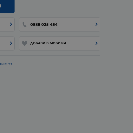
И
0888 025 454
ДОБАВИ В ЛЮБИМИ
памет