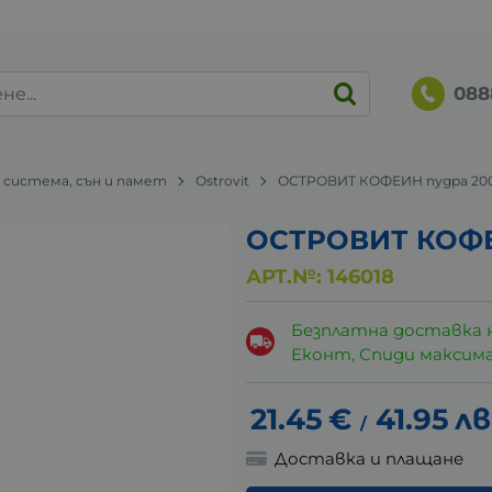
088
 система, сън и памет
Ostrovit
ОСТРОВИТ КОФЕИН пудра 200
ОСТРОВИТ КОФЕ
АРТ.№:
146018
Безплатна доставка 
Еконт, Спиди максималн
21.45
€
41.95
лв
/
Доставка и плащане