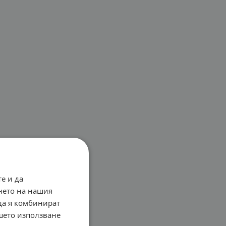
е и да
нето на нашия
 да я комбинират
ашето използване