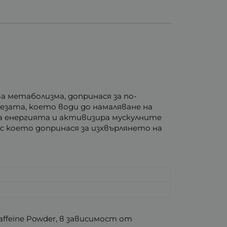
 метаболизма, допринася за по-
зата, което води до намаляване на
а енергията и активизира мускулните
с което допринася за изхвърлянето на
Caffeine Powder, в зависимост от