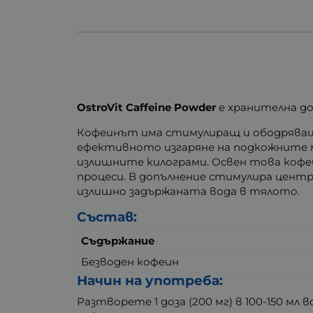
OstroVit Caffeine Powder
е хранителна д
Кофеинът има стимулиращ и ободряващ 
ефективното изгаряне на подкожните м
излишните килограми. Освен това кофе
процеси. В допълнение стимулира центр
излишно задържаната вода в тялото.
Състав:
Съдържание
Безводен кофеин
Начин на употреба:
Разтворете 1 доза (200 мг) в 100-150 мл 