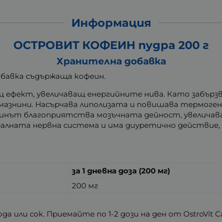
Информация
ОСТРОВИТ КОФЕИН пудра 200 г
Хранителна добавка
обавка съдържаща кофеин.
ефект, увеличаващ енергийните нива. Като забързва
азнини. Насърчава липолизата и повишава термогене
инът благоприятства мозъчната дейност, увеличав
алната нервна система и има диуретично действие, 
за 1 дневна доза (200 мг)
200 мг
вода или сок. Приемайте по 1-2 дози на ден от OstroVit 