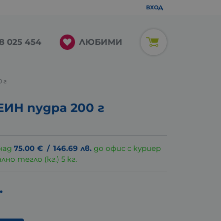
ВХОД
ЛЮБИМИ
8 025 454
 г
ИН пудра 200 г
над
75.00
€
/
146.69
лв.
до офис с куриер
о тегло (кг.) 5 кг.
.