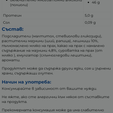
46 g
(полиоли)
Протеин
5,0 g
Сол
0,09 g
Състав:
Подсладители (малтитол, стевиолови гликозиди),
растителни мазнини (ший, рапица), лешници 10%,
пълномаслено мляко на прах, какао на прах с намалено
съдържание на мазнини 4,8%, суроватка на прах (от
мляко ), емулгатор (слънчогледови лецитини),
аромати.
Продуктът може да съдържа други ядки, соя и зърнени
храни, съдържащи глутен.
Начин на употреба:
Консумирайте в зависимост от вашите нужди.
Не яжте, ако сте алергични към някоя от съставките
на продукта.
Прекомерната консумация може да има слабително