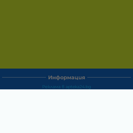
Информация
Реклама в apteka24.bg
Доставка и плащане
Връщане и замяна
Общи условия за ползване
Политиката за поверителност