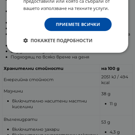
предоставили или която са събрали от
кремове
вашето използване на техните услуги.
Продуктът е подсладен с малтитол, който е
наполовина по-малко калоричен от захарта
Ниско съдържание на захари
ПРИЕМЕТЕ ВСИЧКИ
Наситен и плътен вкус на шоколад с лешник
Не предизвиква толкова резки пикове на кръвната
захар
ПОКАЖЕТЕ ПОДРОБНОСТИ
Не съдържа палмово масло
Без добавени захари
Подходящ по всяко време на деня
Хранителни стойности
на 100 g
2051 kJ / 494
Енергийна стойност
kcal
Мазнини
38 g
включително наситени мастни
11 g
киселини
Въглехидрати
53 g
включително захари
4,3 g
включително многоатомни алкохоли