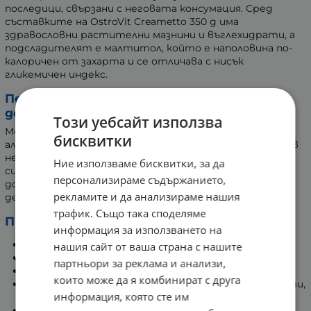
последици, свързани с неговата консумация. Сред
съставките на OstroVit Creametto 350 g има
здравословни растителни мазнини и въглехидрати, а
подсладителят е малтитол, който е наполовина по-
калоричен от захарта и се отличава с нисък
гликемичен индекс.
Перфектно допълнение към палачинки и
десерти
Този уебсайт използва
Можете да приемате продукта като разумна
бисквитки
алтернатива на популярните кремове, чийто състав
не е особено здравословен. OstroVit Creametto със
Ние използваме бисквитки, за да
сигурност може да се използва като вкусно
персонализираме съдържанието,
допълнение към палачинки, торти, хляб и различни
рекламите и да анализираме нашия
десерти.
трафик. Също така споделяме
Предимства на OstroVit Creametto:
информация за използването на
Отлично качество
нашия сайт от ваша страна с нашите
Източник на растителни мазнини
партньори за реклама и анализи,
Ценен източник на въглехидрати
които може да я комбинират с друга
Перфектно допълнение към палачинки, хляб, торти,
информация, която сте им
десерти, оризови вафли
Здравословна алтернатива на популярните