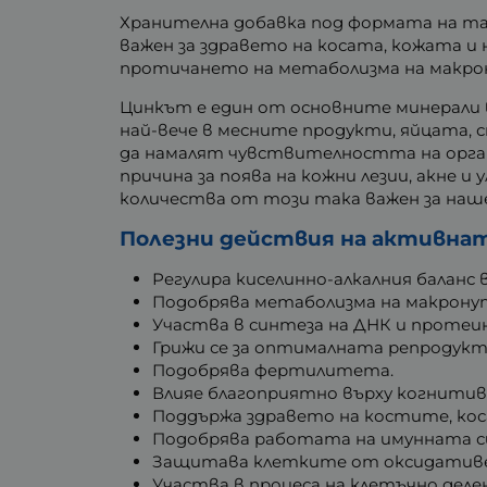
Хранителна добавка под формата на та
важен за здравето на косата, кожата 
протичането на метаболизма на макр
Цинкът е един от основните минерали в
най-вече в месните продукти, яйцата, 
да намалят чувствителността на орга
причина за поява на кожни лезии, акне и
количества от този така важен за на
Полезни действия на активнат
Регулира киселинно-алкалния баланс 
Подобрява метаболизма на макрону
Участва в синтеза на ДНК и протеи
Грижи се за оптималната репродукт
Подобрява фертилитета.
Влияе благоприятно върху когнитив
Поддържа здравето на костите, ко
Подобрява работата на имунната с
Защитава клетките от оксидативе
Участва в процеса на клетъчно делен