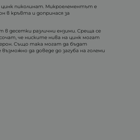
- цинк пиколинат. Микроелементът е
н в кръвта и допринася за
 в десетки различни ензими. Среща се
сочат, че ниските нива на цинк могат
ерон. Също така могат да бъдат
е възможно да доведе до загуба на големи