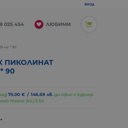
ВХОД
ЛЮБИМИ
8 025 454
 мг * 90
К ПИКОЛИНАТ
* 90
над
75.00
€
/
146.69
лв.
до офис с куриер
о тегло (кг.) 5 кг.
.