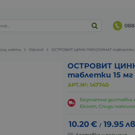
088
коса, нокти
Ostrovit
ОСТРОВИТ ЦИНК ПИКОЛИНАТ таблетки 15
ОСТРОВИТ ЦИН
таблетки 15 мг 
АРТ.№:
147740
Безплатна доставка 
Еконт, Спиди максималн
10.20
€
19.95
лв
/
Доставка и плащане