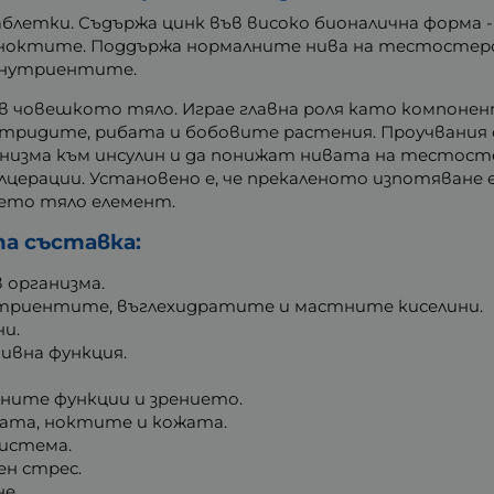
блетки. Съдържа цинк във високо бионалична форма 
и ноктите. Поддържа нормалните нива на тестостеро
онутриентите.
 човешкото тяло. Играе главна роля като компонент
стридите, рибата и бобовите растения. Проучвания 
низма към инсулин и да понижат нивата на тестост
 улцерации. Установено е, че прекаленото изпотяване 
шето тяло елемент.
а съставка:
в организма.
триентите, въглехидратите и мастните киселини.
ни.
ивна функция.
ните функции и зрението.
сата, ноктите и кожата.
истема.
н стрес.
е.