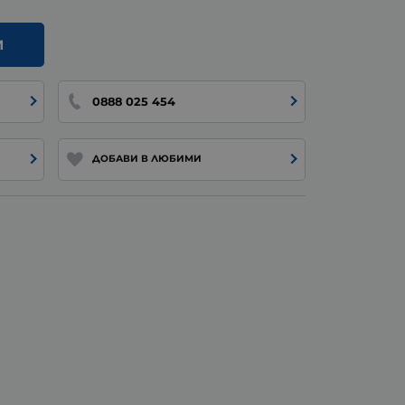
И
0888 025 454
ДОБАВИ В ЛЮБИМИ