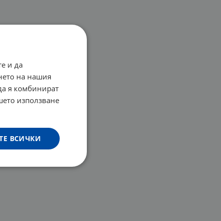
е и да
нето на нашия
 да я комбинират
ашето използване
ТЕ ВСИЧКИ