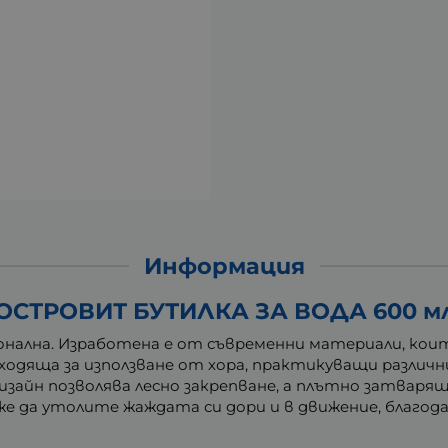
Информация
ОСТРОВИТ БУТИЛКА ЗА ВОДА 600 м
ционална. Изработена е от съвременни материали, ко
одяща за използване от хора, практикуващи различни 
изайн позволява лесно закрепване, а плътно затвар
же да утолите жаждата си дори и в движение, благод