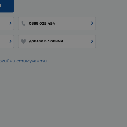
И
0888 025 454
ДОБАВИ В ЛЮБИМИ
ргийни стимуланти