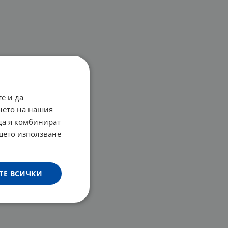
е и да
нето на нашия
 да я комбинират
ашето използване
ТЕ ВСИЧКИ