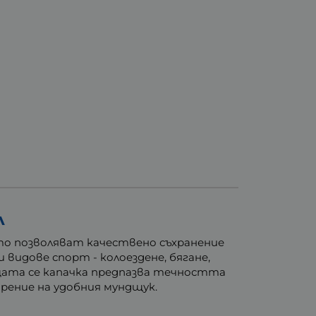
л
ито позволяват качествено съхранение
видове спорт - колоездене, бягане,
ящата се капачка предпазва течността
арение на удобния мундщук.