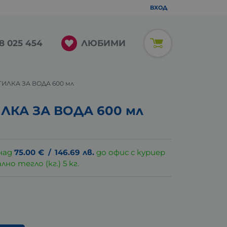
ВХОД
ЛЮБИМИ
8 025 454
ИЛКА ЗА ВОДА 600 мл
ЛКА ЗА ВОДА 600 мл
над
75.00
€
/
146.69
лв.
до офис с куриер
о тегло (кг.) 5 кг.