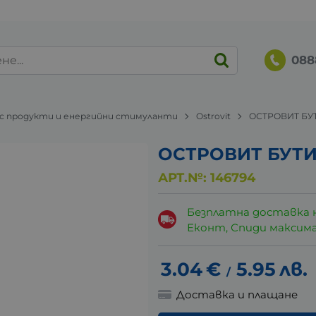
088
 продукти и енергийни стимуланти
Ostrovit
ОСТРОВИТ БУТ
ОСТРОВИТ БУТИ
АРТ.№:
146794
Безплатна доставка 
Еконт, Спиди максималн
3.04
€
5.95
лв.
/
Доставка и плащане