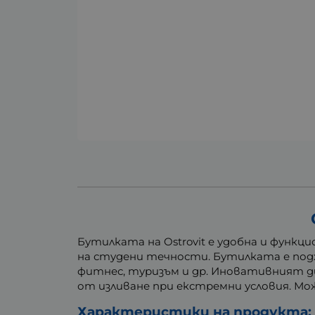
Бутилката на Ostrovit е удобна и функ
на студени течности. Бутилката е подх
фитнес, туризъм и др. Иновативният д
от изливане при екстремни условия. Мо
Характеристики на продукта: