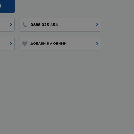
И
0888 025 454
ДОБАВИ В ЛЮБИМИ