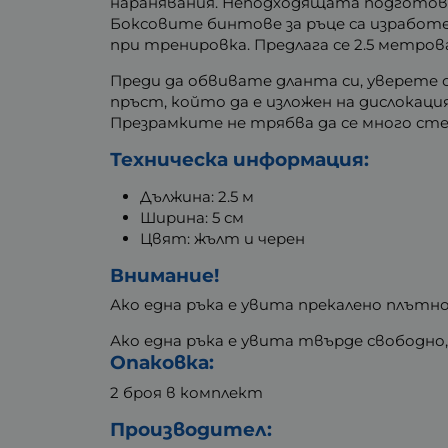
наранявания. Неподходящата подготовк
Боксовите бинтове за ръце са изработ
при тренировка. Предлага се 2.5 метров
Преди да обвивате дланта си, уверете с
пръст, който да е изложен на дислокация
Презрамките не трябва да се много сте
Техническа информация:
Дължина: 2.5 м
Ширина: 5 см
Цвят: жълт и черен
Внимание!
Ако една ръка е увита прекалено плътно,
Ако една ръка е увита твърде свободно,
Опаковка:
2 броя в комплект
Производител: