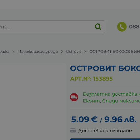
088
грижа
Масажиращи уреди
Ostrovit
ОСТРОВИТ БОКСОВ БИНТ
ОСТРОВИТ БОКС
АРТ.№:
153895
Безплатна доставка 
Еконт, Спиди максималн
5.09
€
9.96
лв.
/
Доставка и плащане