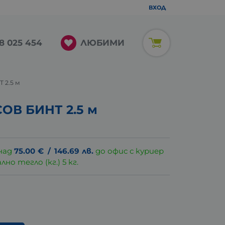
ВХОД
ЛЮБИМИ
8 025 454
 2.5 м
ОВ БИНТ 2.5 м
над
75.00
€
/
146.69
лв.
до офис с куриер
о тегло (кг.) 5 кг.