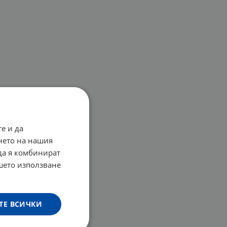
е и да
нето на нашия
 да я комбинират
ашето използване
ТЕ ВСИЧКИ