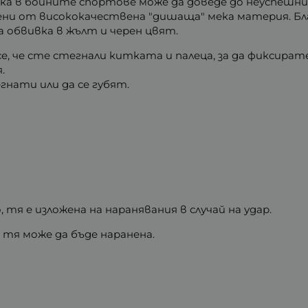
а в бойните спортове може да доведе до неуспешни
ени от висококачествена "дишаща" мека материя. Бла
а обвивка в жълт и черен цвят.
е, че сте стегнали китката и палеца, за да фиксирате
.
гнати или да се губят.
 тя е изложена на наранявания в случай на удар.
 тя може да бъде наранена.