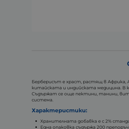
Берберисът е храст, растящ в Африка, 
китайската и индийската медицина. В 
Съдържат се още пектини, танини, вит
система.
Характеристики:
Хранителната добавка е с 2% станд
Една опаковка съдържа 200 препоръч