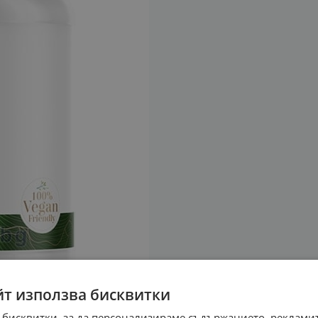
йт използва бисквитки
 бисквитки, за да персонализираме съдържанието, рекламит