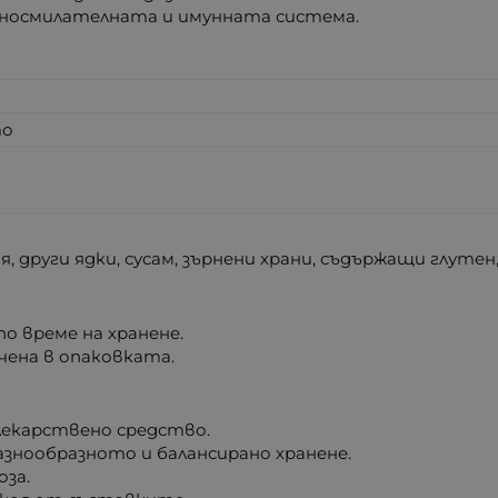
носмилателната и имунната система.
то
, други ядки, сусам, зърнени храни, съдържащи глутен,
о време на хранене.
ена в опаковката.
лекарствено средство.
азнообразното и балансирано хранене.
за.