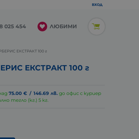
ВХОД
ЛЮБИМИ
8 025 454
БЕРИС ЕКСТРАКТ 100 г
РИС ЕКСТРАКТ 100 г
над
75.00
€
/
146.69
лв.
до офис с куриер
о тегло (кг.) 5 кг.