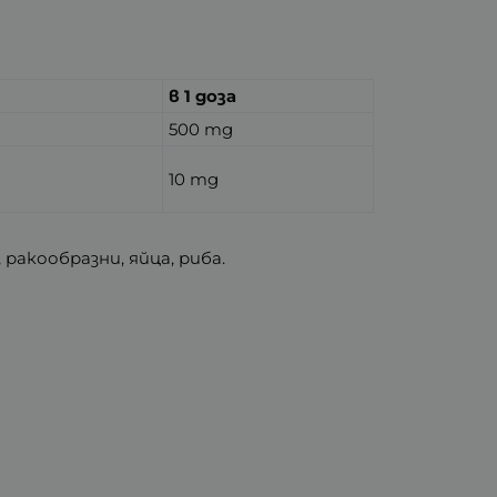
в 1 доза
500 mg
10 mg
 ракообразни, яйца, риба.