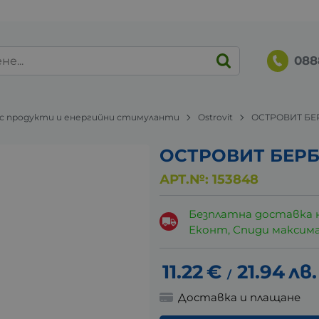
088
 продукти и енергийни стимуланти
Ostrovit
ОСТРОВИТ БЕР
ОСТРОВИТ БЕРБЕ
АРТ.№:
153848
Безплатна доставка 
Еконт, Спиди максималн
11.22
€
21.94
лв.
/
Доставка и плащане