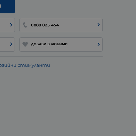
И
0888 025 454
ДОБАВИ В ЛЮБИМИ
ргийни стимуланти