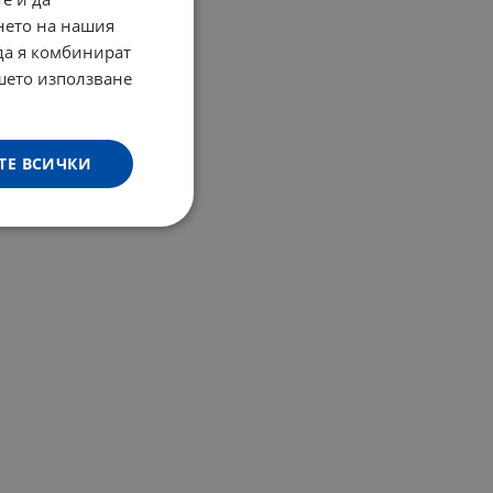
нето на нашия
 да я комбинират
ашето използване
ТЕ ВСИЧКИ