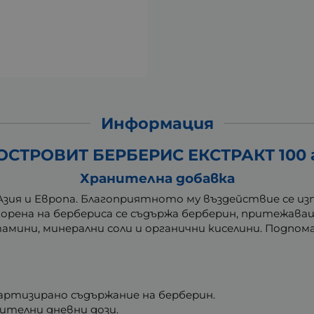
Информация
ОСТРОВИТ БЕРБЕРИС ЕКСТРАКТ 100 
Хранителна добавка
Азия и Европа. Благоприятното му въздействие се и
корена на бербериса се съдържа берберин, притежав
амини, минерални соли и органични киселини. Подпо
артизирано съдържание на берберин.
ителни дневни дози.