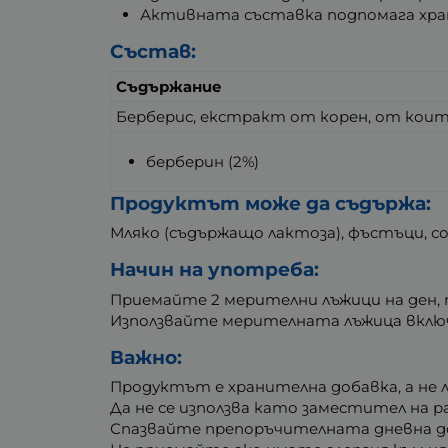
Активната съставка подпомага хра
Състав:
Съдържание
Берберис, екстракт от корен, от кои
берберин (2%)
Продуктът може да съдържа:
Мляко (съдържащо лактоза), фъстъци, соя
Начин на употреба:
Приемайте 2 мерителни лъжици на ден, п
Използвайте мерителната лъжица включ
Важно:
Продуктът е хранителна добавка, а не 
Да не се използва като заместител на р
Спазвайте препоръчителната дневна до