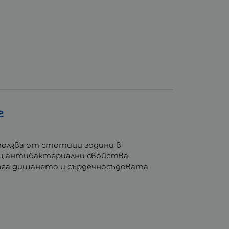
г
зползва от стотици години в
ащ антибактериални свойства.
мага дишането и сърдечносъдовата