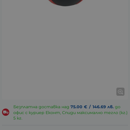
Безплатна доставка над
75.00
€
/
146.69
лв.
до
офис с куриер Еконт, Спиди максимално тегло (кг.)
5 кг.