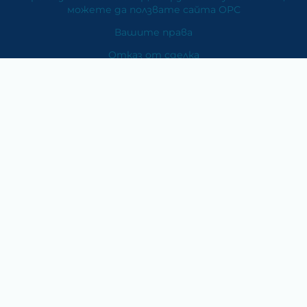
можете да ползвате сайта ОРС
Вашите права
Отказ от сделка
За Нас
Карта на сайта
Контакти
Категории
Храни и хранителни добавки
Козметика
Хигиена и защита
Перилни и почистващи препарати
Литература
Подаръци за медици