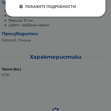
Техническа информация:
ПОКАЖЕТЕ ПОДРОБНОСТИ
Дължина: 19 см
Височина: 25 см
Верига: 51 см
Цвят: червено-черен
Производител:
Ostrovit, Полша
Характеристики
Тегло (кг.)
0.70