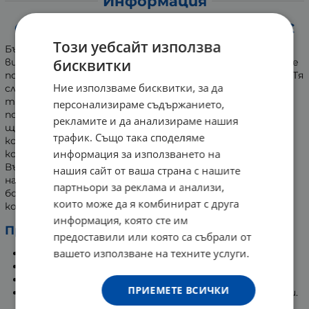
Информация
ОСТРОВИТ БЪРЗА КРУША ЗА БОКС
Този уебсайт използва
Бързата круша за бокс на OstroVit е изработена от
бисквитки
висококачествен материал, благодарение на който се
постигат все по-добри резултати при тренировка. Тя
Ние използваме бисквитки, за да
служи за укрепване най-вече на горните части на
тялото. Тренировките с нея ще ви помогнат да
персонализираме съдържанието,
подобрите точността си, техниката и ритъма на
рекламите и да анализираме нашия
щанцоване. Бокс топката е зашита с трайни нишки,
трафик. Също така споделяме
които я подсилват. В горната част има дръжка, с
информация за използването на
която може да я закачите преди тренировка.
Вътрешната й част е изпълнена с въздух. Просто я
нашия сайт от ваша страна с нашите
надувате и започвате тренировка! За да използвате
партньори за реклама и анализи,
боксовата круша, вие не се нуждаете от други хора,
които може да я комбинират с друга
които да ви помагат.
информация, която сте им
Предимства на боксовата круша:
предоставили или която са събрали от
вашето използване на техните услуги.
Съдейства за подобряване на физическата форма.
С нея се упражняват удари и рефлекс.
Подобрява бойните техники.
ПРИЕМЕТЕ ВСИЧКИ
Помага за справяне със сложни упражнения и удари.