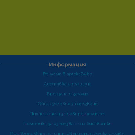
Информация
Реклама в apteka24.bg
Доставка и плащане
Връщане и замяна
Общи условия за ползване
Политиката за поверителност
Политика за използване на бисквитки
При възникване на спор, свързан с покупка онлайн,