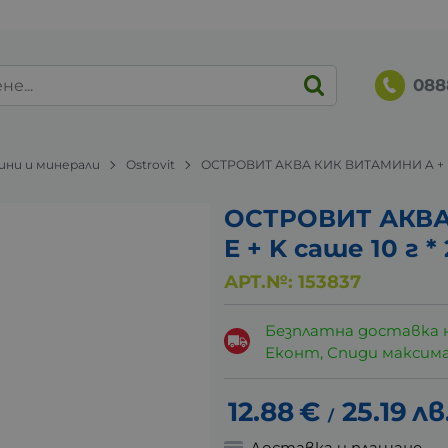
088
ни и минерали
Ostrovit
ОСТРОВИТ АКВА КИК ВИТАМИНИ A + D +
ОСТРОВИТ АКВА
E + K саше 10 г *
АРТ.№:
153837
Безплатна доставка 
Еконт, Спиди максималн
12.88
€
25.19
лв
/
Доставка и плащане