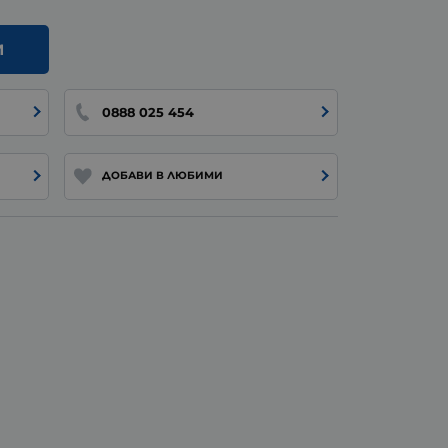
И
0888 025 454
ДОБАВИ В ЛЮБИМИ