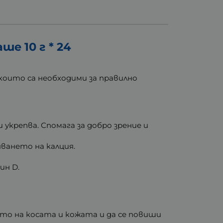
е 10 г * 24
които са необходими за правилно
укрепва. Спомага за добро зрение и
ването на калция.
ин D.
ето на косата и кожата и да се повиши