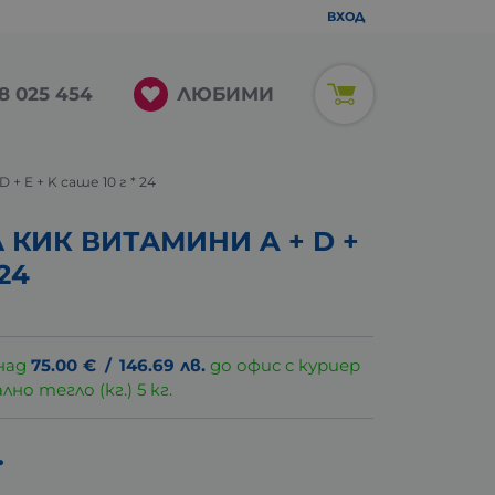
ВХОД
ЛЮБИМИ
8 025 454
 E + K саше 10 г * 24
 КИК ВИТАМИНИ A + D +
 24
над
75.00
€
/
146.69
лв.
до офис с куриер
о тегло (кг.) 5 кг.
.