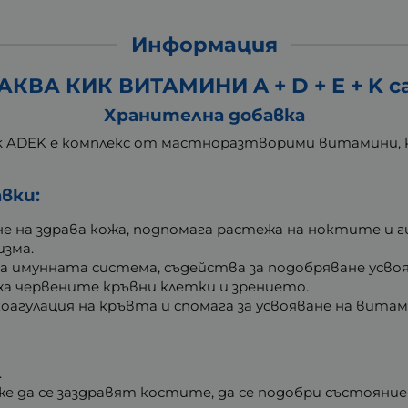
Информация
КВА КИК ВИТАМИНИ A + D + E + K саш
Хранителна добавка
ck ADEK е комплекс от мастноразтворими витамини, 
вки:
 на здрава кожа, подпомага растежа на ноктите и ги 
изма.
а имунната система, съдейства за подобряване усвоя
а червените кръвни клетки и зрението.
оагулация на кръвта и спомага за усвояване на витам
.
е да се заздравят костите, да се подобри състояни