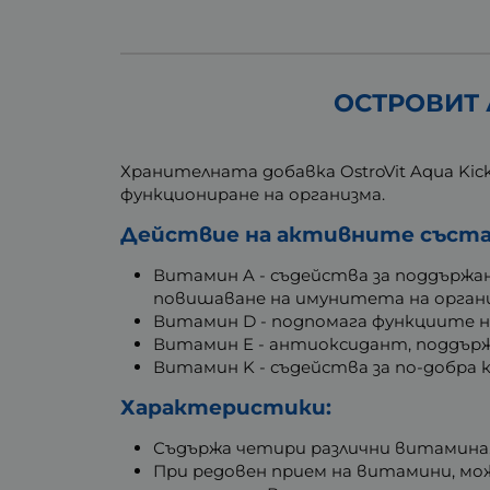
ОСТРОВИТ А
Хранителната добавка OstroVit Aqua Ki
функциониране на организма.
Действие на активните съста
Витамин A - съдейства за поддържане
повишаване на имунитета на орган
Витамин D - подпомага функциите н
Витамин E - антиоксидант, поддърж
Витамин K - съдейства за по-добра к
Характеристики:
Съдържа четири различни витамина
При редовен прием на витамини, мож