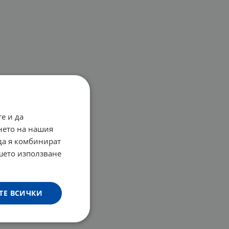
е и да
нето на нашия
 да я комбинират
ашето използване
ТЕ ВСИЧКИ