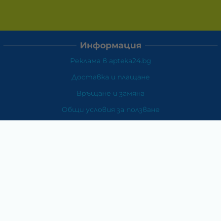
Информация
Реклама в apteka24.bg
Доставка и плащане
Връщане и замяна
Общи условия за ползване
Политиката за поверителност
Политика за използване на бисквитки
При възникване на спор, свързан с покупка онлайн,
можете да ползвате сайта ОРС
Вашите права
Отказ от сделка
За Нас