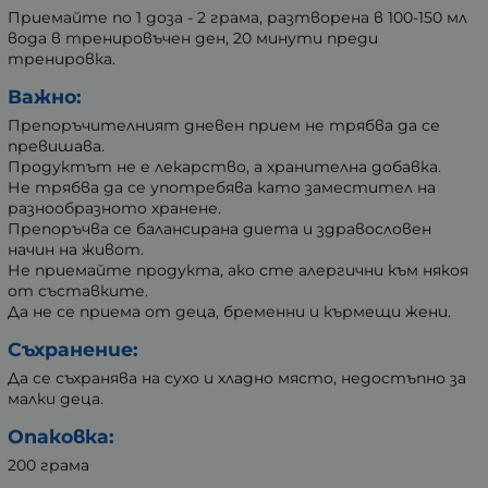
Приемайте по 1 доза - 2 грама, разтворена в 100-150 мл
вода в тренировъчен ден, 20 минути преди
тренировка.
Важно:
Препоръчителният дневен прием не трябва да се
превишава.
Продуктът не е лекарство, а хранителна добавка.
Не трябва да се употребява като заместител на
разнообразното хранене.
Препоръчва се балансирана диета и здравословен
начин на живот.
Не приемайте продукта, ако сте алергични към някоя
от съставките.
Да не се приема от деца, бременни и кърмещи жени.
Съхранение:
Да се съхранява на сухо и хладно място, недостъпно за
малки деца.
Опаковка:
200 грама