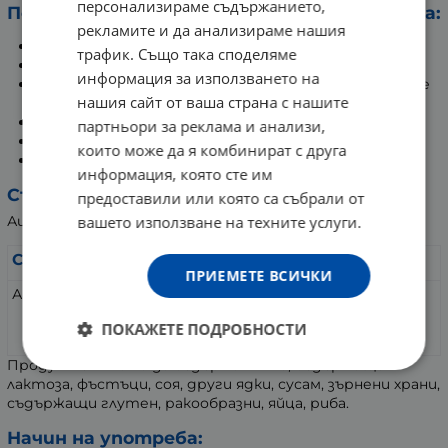
персонализираме съдържанието,
Полезни действия на активната съставка:
рекламите и да анализираме нашия
Повишава издръжливостта и енергията.
трафик. Също така споделяме
Намалява апетита.
информация за използването на
Помага за здравословното изгаряне на излишните
нашия сайт от ваша страна с нашите
мазнини.
Спомага за регулиране на кръвната захар.
партньори за реклама и анализи,
Подкрепя сърдечносъдовата система.
които може да я комбинират с друга
Подобрява физическите резултати.
информация, която сте им
Състав:
предоставили или която са събрали от
Ацетил L-Карнитин HCL
вашето използване на техните услуги.
Съдържание
за 2 g (дневна доза)
ПРИЕМЕТЕ ВСИЧКИ
Ацетил L-Карнитин
2000 mg
от който L-Kарнитин
1340 mg
ПОКАЖЕТЕ ПОДРОБНОСТИ
Продуктът може да съдържа мляко, съдържащо
лактоза, фъстъци, соя, други ядки, сусам, зърнени храни,
съдържащи глутен, ракообразни, яйца, риба.
Начин на употреба: