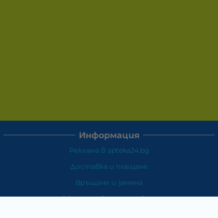
Информация
Реклама в apteka24.bg
Доставка и плащане
Връщане и замяна
Общи условия за ползване
Политиката за поверителност