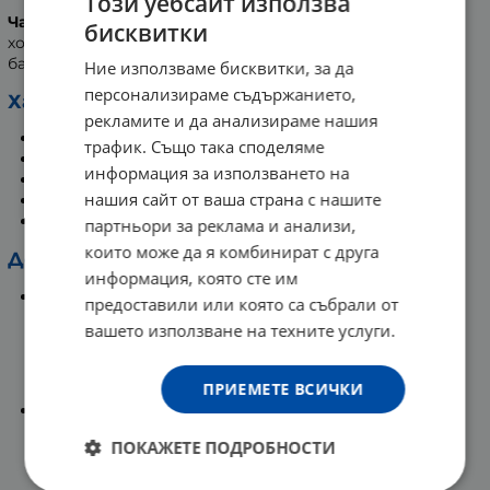
Този уебсайт използва
Чаят Нутралипид
помага в борбата с високия
бисквитки
холестерол, като едновременно с това подобрява
баланса на кръвното налягане в тялото.
Ние използваме бисквитки, за да
персонализираме съдържанието,
Характеристики:
рекламите и да анализираме нашия
Подходящ за вегани и вегетарианци.
трафик. Също така споделяме
Без млечни продукти.
информация за използването на
Без глутен и пшеница.
нашия сайт от ваша страна с нашите
Без сол и захар.
Без изкуствени оцветители.
партньори за реклама и анализи,
които може да я комбинират с друга
Действия на активните съставки:
информация, която сте им
Червен ориз, артишок, чесън, сминдух и
предоставили или която са събрали от
зелен чай
вашето използване на техните услуги.
Поддържат нормалните нива на холестерола и
подпомагат метаболизма на липидите.
ПРИЕМЕТЕ ВСИЧКИ
Кора от канела, свещен босилек и чесън
Допринасят за поддържане на нормална сърдечна
ПОКАЖЕТЕ ПОДРОБНОСТИ
функция. Спомагат за пречистването на кръвта.