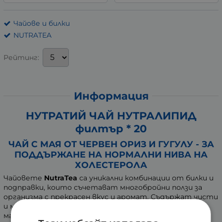
Чайове и билки
NUTRATEA
Рейтинг:
Информация
НУТРАТИЙ ЧАЙ НУТРАЛИПИД
филтър * 20
ЧАЙ С МАЯ ОТ ЧЕРВЕН ОРИЗ И ГУГУЛУ - ЗА
ПОДДЪРЖАНЕ НА НОРМАЛНИ НИВА НА
ХОЛЕСТЕРОЛА
Чайовете
NutraTea
са уникални комбинации от билки и
подправки, които съчетават многобройни ползи за
организма с прекрасен вкус и аромат. Съдържат чисти
и мощни екстракти, експертно комбинирани за
максимално качество.