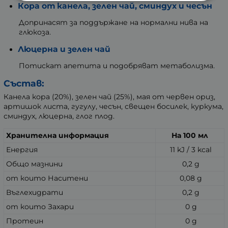
Кора от канела, зелен чай, сминдух и чесън
Допринасят за поддържане на нормални нива на
глюкоза.
Люцерна и зелен чай
Потискат апетита и подобряват метаболизма.
Състав:
Канела кора (20%), зелен чай (25%), мая от червен ориз,
артишок листа, гугулу, чесън, свещен босилек, куркума,
сминдух, люцерна, глог плод.
Хранителна информация
На 100 мл
Енергия
11 kJ / 3 kcal
Общо мазнини
0,2 g
от които Наситени
0,08 g
Въглехидрати
0,2 g
от които Захари
0 g
Протеин
0 g