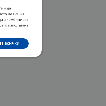
е и да
нето на нашия
 да я комбинират
ашето използване
ТЕ ВСИЧКИ