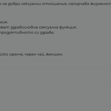
на добри сексуални отношения, насърчава жизненос
гия.
жат здравословна сексуална функция.
продуктивното си здраве.
йско орехче, черен чай, женшен.