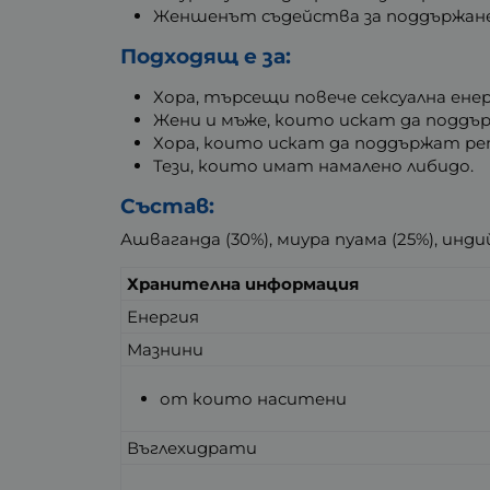
Женшенът съдейства за поддържане 
Подходящ е за:
Хора, търсещи повече сексуална енер
Жени и мъже, които искат да поддър
Хора, които искат да поддържат ре
Тези, които имат намалено либидо.
Състав:
Ашваганда (30%), миура пуама (25%), инди
Хранителна информация
Енергия
Мазнини
от които наситени
Въглехидрати