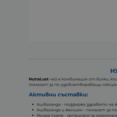
Н
NutraLust
чай е комбинация от билки, к
помагат за по-удовлетворяващи сексуа
Активни съставки:
Ашваганда - поддържа здравето на 
Ашваганда и женшен - помагат за п
Миура пуама - допринася за хормонал