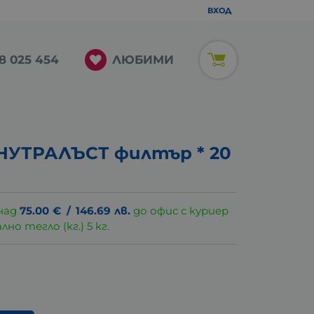
ВХОД
ЛЮБИМИ
8 025 454
НУТРАЛЪСТ филтър * 20
над
75.00
€
/
146.69
лв.
до офис с куриер
о тегло (кг.) 5 кг.