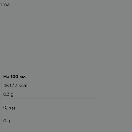
тта.
На 100 мл
11kJ / 3 kcal
0,3 g
0,15 g
0 g