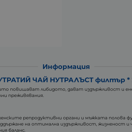
Информация
УТРАТИЙ ЧАЙ НУТРАЛЪСТ филтър * 
оито повишават либидото, дават издържливост и ене
лни преживявания.
женските репродуктивни органи и мъжката полова фу
оддържане на оптимална издържливост, жизненост и ч
ния баланс.