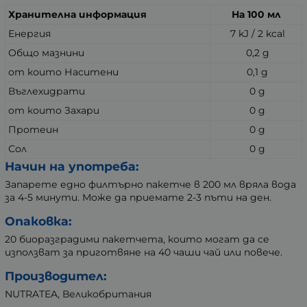
Хранителна информация
На 100 мл
Енергия
7 kJ / 2 kcal
Общо мазнини
0,2 g
от които Наситени
0,1 g
Въглехидрати
0 g
от които Захари
0 g
Протеин
0 g
Сол
0 g
Начин на употреба:
Запарете едно филтърно пакетче в 200 мл вряла вода
за 4-5 минути. Може да приемате 2-3 пъти на ден.
Опаковка:
20 биоразградими пакетчета, които могат да се
използват за приготвяне на 40 чаши чай или повече.
Производител:
NUTRATEA, Великобритания