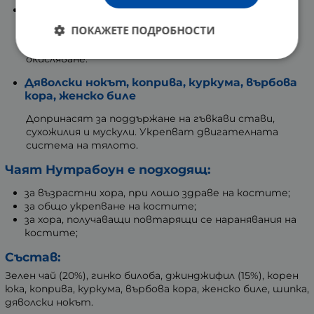
Гинко Билоба и шипка
ПОКАЖЕТЕ ПОДРОБНОСТИ
Съдържат антиоксиданти, които допринасят за
защитата на тъканите и клетките от
окисляване.
Дяволски нокът, коприва, куркума, върбова
кора, женско биле
Допринасят за поддържане на гъвкави стави,
сухожилия и мускули. Укрепват двигателната
система на тялото.
Чаят Нутрабоун е подходящ:
за възрастни хора, при лошо здраве на костите;
за общо укрепване на костите;
за хора, получаващи повтарящи се наранявания на
костите;
Състав:
Зелен чай (20%), гинко билоба, джинджифил (15%), корен
юка, коприва, куркума, върбова кора, женско биле, шипка,
дяволски нокът.