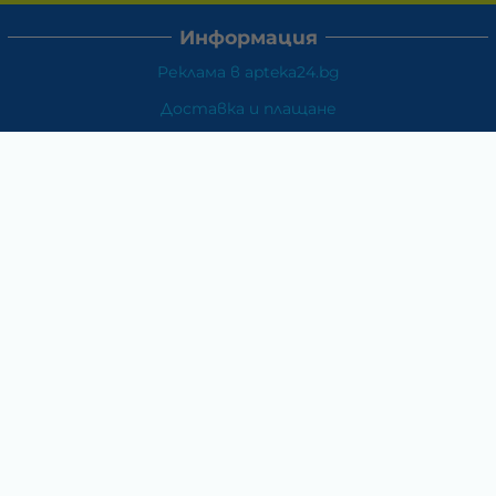
Информация
Реклама в apteka24.bg
Доставка и плащане
Връщане и замяна
Общи условия за ползване
Политиката за поверителност
Политика за използване на бисквитки
При възникване на спор, свързан с покупка онлайн,
можете да ползвате сайта ОРС
Вашите права
Отказ от сделка
За Нас
Карта на сайта
Контакти