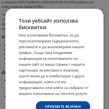
и мощни екстракти, експертно комбинирани за
максимално качество.
Чаят
Нутрабоун
подобрява подвижността на
ставите и подкрепя цялостното здраве на костите.
Този уебсайт използва
Допринася за облекчаването на дискомфорта и
бисквитки
намаляването на подуването и болката.
Ние използваме бисквитки, за да
Характеристики:
персонализираме съдържанието,
Подходящ за вегани и вегетарианци.
рекламите и да анализираме нашия
Без млечни продукти.
трафик. Също така споделяме
Без глутен и пшеница.
информация за използването на
Без сол и захар.
Без изкуствени оцветители.
нашия сайт от ваша страна с нашите
партньори за реклама и анализи,
Действия на активните съставки:
които може да я комбинират с друга
Зелен чай
информация, която сте им
предоставили или която са събрали от
Подпомага поддържането на здрави кости.
вашето използване на техните услуги.
Куркума
Може да помогне при възпалителни реакции.
ПРИЕМЕТЕ ВСИЧКИ