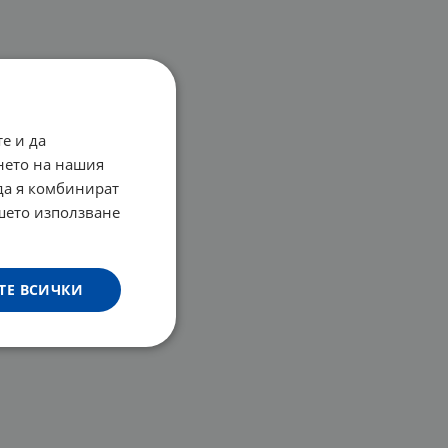
е и да
нето на нашия
 да я комбинират
ашето използване
ТЕ ВСИЧКИ