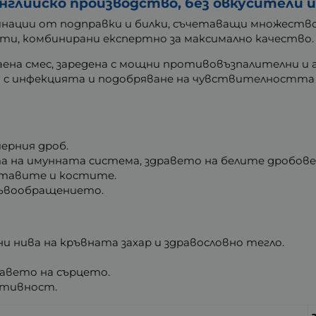
нглийско производство, без овкусители 
нации от подправки и билки, съчетаващи множество п
ти, комбинирани експертно за максимално качество.
 чаена смес, заредена с мощни противовъзпалителни 
 с инфекцията и подобряване на чувствителността к
черния дроб.
а на имунната система, здравето на белите дробов
ставите и костите.
ръвообращението.
и нива на кръвната захар и здравословно тегло.
авето на сърцето.
ктивност.