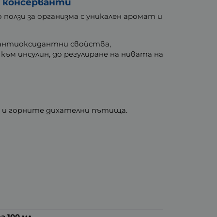
и консерванти
олзи за организма с уникален аромат и
и антиоксидантни свойства,
ъм инсулин, до регулиране на нивата на
е и горните дихателни пътища.
за 100 мл