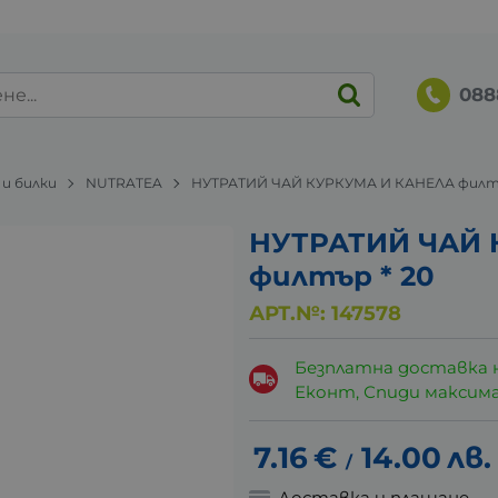
088
 и билки
NUTRATEA
НУТРАТИЙ ЧАЙ КУРКУМА И КАНЕЛА филтъ
НУТРАТИЙ ЧАЙ 
филтър * 20
АРТ.№:
147578
Безплатна доставка 
Еконт, Спиди максималн
7.16
€
14.00
лв.
/
Доставка и плащане