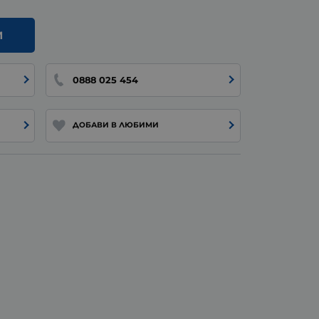
И
0888 025 454
ДОБАВИ В ЛЮБИМИ