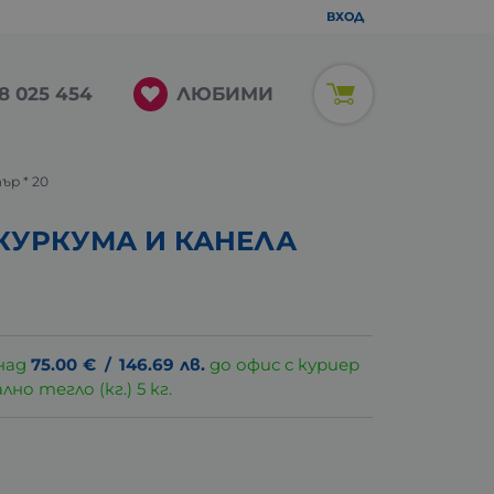
ВХОД
ЛЮБИМИ
8 025 454
р * 20
КУРКУМА И КАНЕЛА
над
75.00
€
/
146.69
лв.
до офис с куриер
о тегло (кг.) 5 кг.