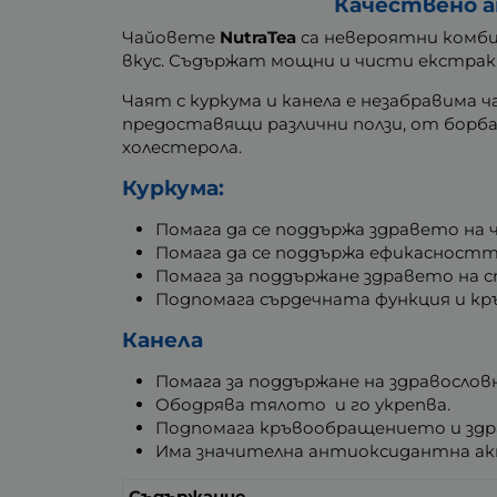
Качествено а
Чайовете
NutraTea
са невероятни комби
вкус. Съдържат мощни и чисти екстрак
Чаят с куркума и канела е незабравима
предоставящи различни ползи, от борба
холестерола.
Куркума:
Помага да се поддържа здравето на 
Помага да се поддържа ефикасностт
Помага за поддържане здравето на 
Подпомага сърдечната функция и к
Канела
Помага за поддържане на здравословн
Ободрява тялото и го укрепва.
Подпомага кръвообращението и здр
Има значителна антиоксидантна а
Съдържание