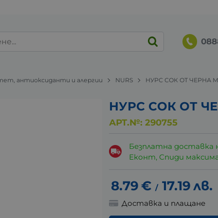
088
ет, антиоксиданти и алергии
NURS
НУРС СОК ОТ ЧЕРНА 
НУРС СОК ОТ Ч
АРТ.№:
290755
Безплатна доставка 
Еконт, Спиди максималн
8.79
€
17.19
лв.
/
Доставка и плащане