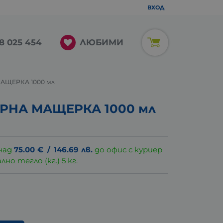
ВХОД
ЛЮБИМИ
8 025 454
МАЩЕРКА 1000 мл
ЕРНА МАЩЕРКА 1000 мл
над
75.00
€
/
146.69
лв.
до офис с куриер
о тегло (кг.) 5 кг.