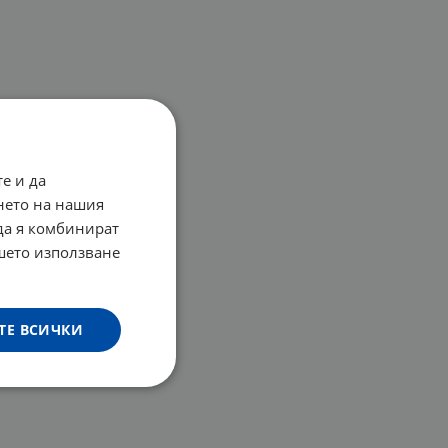
е и да
нето на нашия
 да я комбинират
ашето използване
ТЕ ВСИЧКИ