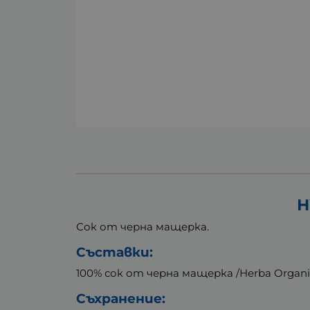
Н
Сок от черна мащерка.
Съставки:
100% сок от черна мащерка /Herba Organi
Съхранение: