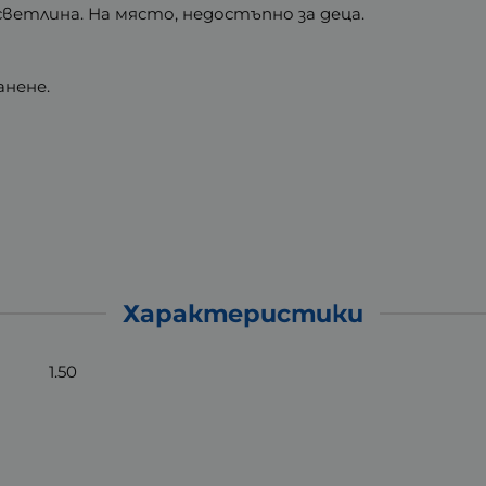
светлина. На място, недостъпно за деца.
анене.
Характеристики
1.50