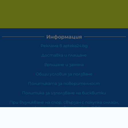
Информация
Реклама в apteka24.bg
Доставка и плащане
Връщане и замяна
Общи условия за ползване
Политиката за поверителност
Политика за използване на бисквитки
При възникване на спор, свързан с покупка онлайн,
можете да ползвате сайта ОРС
Вашите права
Отказ от сделка