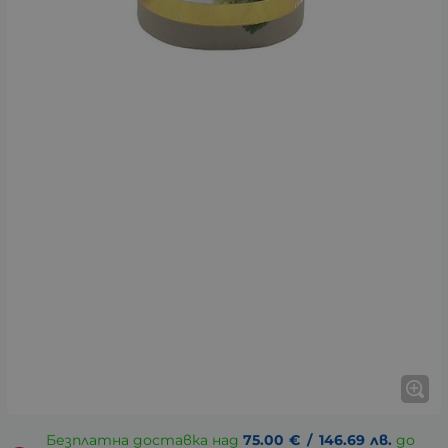
Безплатна доставка над
75.00
€
/
146.69
лв.
до