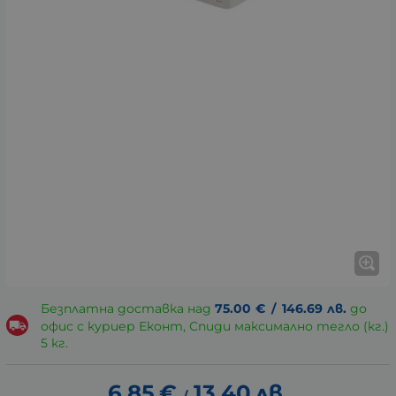
Безплатна доставка над
75.00
€
/
146.69
лв.
до
офис с куриер Еконт, Спиди максимално тегло (кг.)
5 кг.
6.85
€
13.40
лв.
/