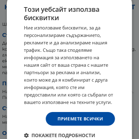
НУРС ЕЛДЕР ШАМПОАН С ЕКСТРАКТ
Този уебсайт използва
ОТ НАР 300 мл
бисквитки
Шампоан с екстракт от нар.
Ние използваме бисквитки, за да
Съставки:
персонализираме съдържанието,
рекламите и да анализираме нашия
Дейонизирана вода, натриев лаурил етер сулфат,
кокамид DEA, кокамидопропил бетаин, натриев хлорид,
трафик. Също така споделяме
глицерин, поликватерниум-7, лимонена киселина,
информация за използването на
екстракт от нар /Punica granatum/, бензофенон-4,
нашия сайт от ваша страна с нашите
метилхлороизотиазолинон, метилизотиазолинон,
партньори за реклама и анализи,
парфюм, CI14720, CI45100.
които може да я комбинират с друга
Препоръка за употреба:
информация, която сте им
Нанесете върху мокра коса и скалп, като масажирате.
предоставили или която са събрали от
Повторете, ако е необходимо.
вашето използване на техните услуги.
Съхранение:
На сухо място, далеч от пряка слънчева светлина. На
ПРИЕМЕТЕ ВСИЧКИ
място, недостъпно за деца.
Опаковка:
ПОКАЖЕТЕ ПОДРОБНОСТИ