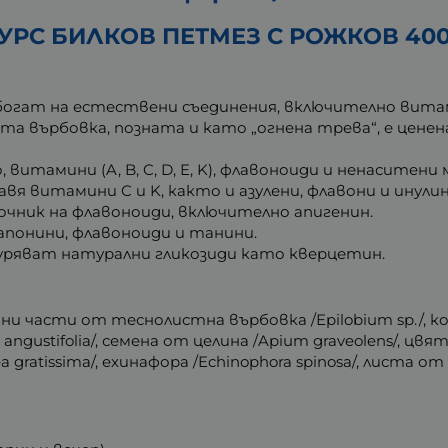
УРС БИЛКОВ ПЕТМЕЗ С РОЖКОВ 400
огат на естествени съединения, включително витам
та върбовка, позната и като „огнена трева“, е цене
витамини (A, B, C, D, E, K), флавоноиди и ненаситени
вя витамини C и K, както и азулени, флавони и инулин
очник на флавоноиди, включително апигенин.
апонини, флавоноиди и танини.
уряват натурални гликозиди като кверцетин.
емни части от теснолистна върбовка /Epilobium sp./, ко
us angustifolia/, семена от целина /Apium graveolens/, цв
 gratissima/, ехинафора /Echinophora spinosa/, листа от гр