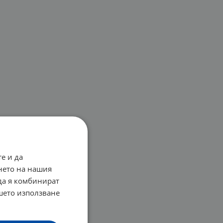
е и да
нето на нашия
 да я комбинират
ашето използване