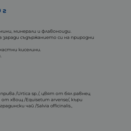
 г
ини, минерали и флавоноиди.
на заради съдържанието си на природни
 мастни киселини.
.
прива /Urtica sp./, цвят от бял равнец
ят от хвощ /Equisetum arvense/, къри
адински чай /Salvia officinalis.,