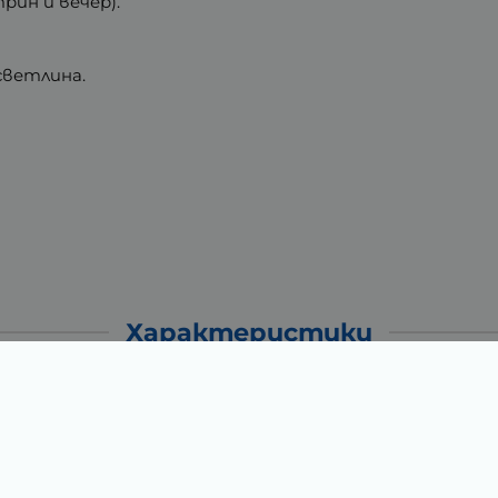
рин и вечер).
светлина.
Характеристики
0.42