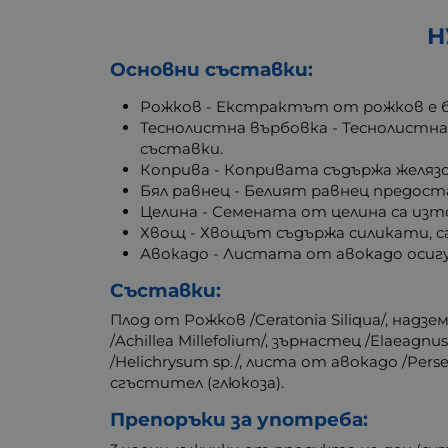
Н
Основни съставки:
Рожков - Екстрактът от рожков е б
Теснолистна върбовка - Теснолистна
съставки.
Коприва - Копривата съдържа желязо, 
Бял равнец - Белият равнец предоста
Целина - Семената от целина са изт
Хвощ - Хвощът съдържа силикати, с
Авокадо - Листата от авокадо осиг
Съставки:
Плод от Рожков /Ceratonia Siliqua/, надз
/Achillea Millefolium/, зърнастец /Elaeagn
/Helichrysum sp./, листа от авокадо /Persea
сгъстител (глюкоза).
Препоръки за употреба: