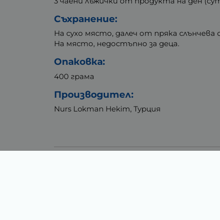
3 чаени лъжички от продукта на ден (сут
Съхранение:
На сухо място, далеч от пряка слънчева 
На място, недостъпно за деца.
Опаковка:
400 грама
Производител:
Nurs Lokman Hekim, Турция
Тегло (кг.)