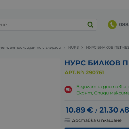
088
ет, антиоксиданти и алергии
NURS
НУРС БИЛКОВ ПЕТМЕЗ
НУРС БИЛКОВ П
АРТ.№:
290761
Безплатна доставка 
Еконт, Спиди максималн
10.89
€
21.30
лв
/
Доставка и плащане