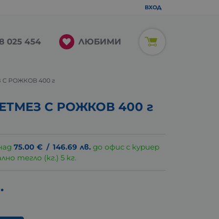
ВХОД
ЛЮБИМИ
8 025 454
 С РОЖКОВ 400 г
ЕТМЕЗ С РОЖКОВ 400 г
над
75.00
€
/
146.69
лв.
до офис с куриер
о тегло (кг.) 5 кг.
.