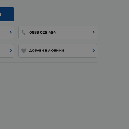
И
0888 025 454
ДОБАВИ В ЛЮБИМИ