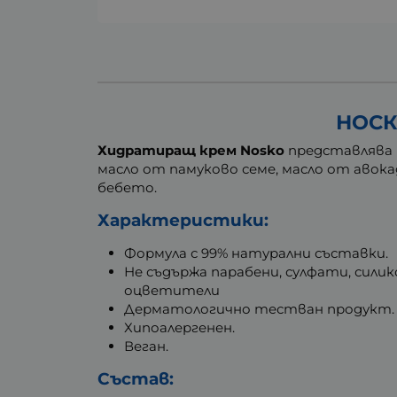
НОСК
Хидратиращ крем Nosko
представлява б
масло от памуково семе, масло от авокад
бебето.
Характеристики:
Формула с 99% натурални съставки.
Не съдържа парабени, сулфати, сили
оцветители
Дерматологично тестван продукт.
Хипоалергенен.
Веган.
Състав: