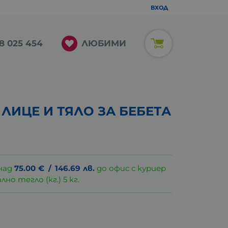
ВХОД
ЛЮБИМИ
8 025 454
ЛИЦЕ И ТЯЛО ЗА БЕБЕТА
над
75.00
€
/
146.69
лв.
до офис с куриер
о тегло (кг.) 5 кг.