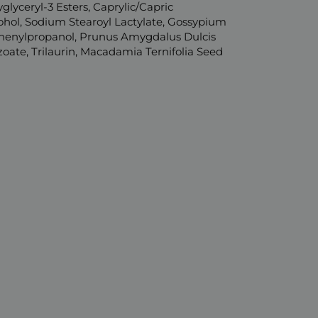
lyceryl-3 Esters, Caprylic/Capric
cohol, Sodium Stearoyl Lactylate, Gossypium
 Phenylpropanol, Prunus Amygdalus Dulcis
zoate, Trilaurin, Macadamia Ternifolia Seed