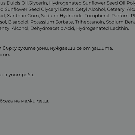
s Dulcis Oil,Glycerin, Hydrogenated Sunflower Seed Oil Polyg
d Sunflower Seed Glyceryl Esters, Cetyl Alcohol, Cetearyl Al
 Acid, Xanthan Gum, Sodium Hydroxide, Tocopherol, Parfum,
esol, Bisabolol, Potassium Sorbate, Triheptanoin, Sodium Ben
Benzyl Alcohol, Dehydroacetic Acid, Hydrogenated Lecithin.
я върху сухите зони, нуждаещи се от защита.
ето.
шна употреба.
сега на малки деца.