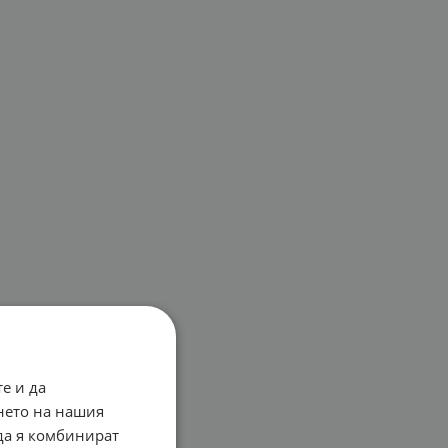
е и да
нето на нашия
 да я комбинират