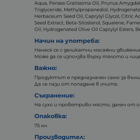
Aqua, Persea Gratissima Oil, Prunus Amygdalu
Triglyceride, Methylpropanediol, Hydrogenate
Herbaceum Seed Oil, Caprylyl Glycol, Citric
Seed Extract, Beta-Sitosterol, Squalene, Farn
Oil, Hydrogenated Olive Oil Caprylyl Esters, 
Начин на употреба:
Нанася се с деликатни масажни движени
Може да се използва върху тялото и лиц
Важно:
Продуктът е предназначен само за вън
Да се пази от попадане в очите.
Съхранение:
На сухо и проветриво място, далеч от об
Опаковка:
75 мл
Производител: