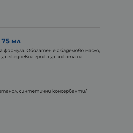
75 мл
 формула. Обогатен е с бадемово масло,
е за ежедневна грижа за кожата на
, етанол, синтетични консерванти/