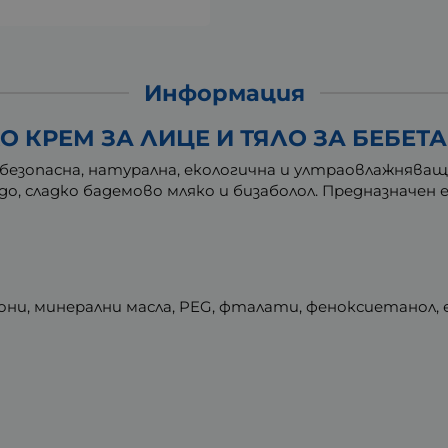
Информация
О КРЕМ ЗА ЛИЦЕ И ТЯЛО ЗА БЕБЕТА 
езопасна, натурална, екологична и ултраовлажняваща
о, сладко бадемово мляко и бизаболол. Предназначен 
кони, минерални масла, PEG, фталати, феноксиетанол