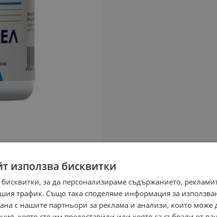
йт използва бисквитки
 бисквитки, за да персонализираме съдържанието, рекламит
шия трафик. Също така споделяме информация за използва
рана с нашите партньори за реклама и анализи, които може
ция, която сте им предоставили или която са събрали от в