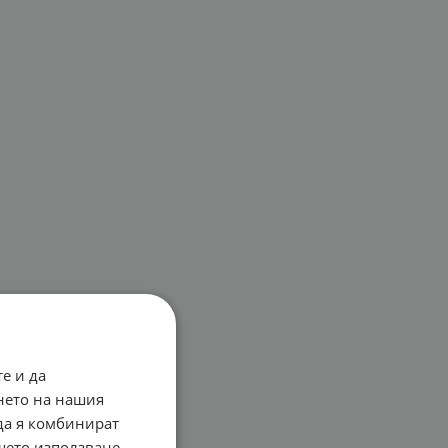
е и да
нето на нашия
 да я комбинират
ашето използване