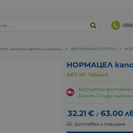
088
ет, антиоксиданти и алергии
REX PHARMACEUTICALS
НОР
НОРМАЦЕЛ капсу
АРТ.№:
145444
Безплатна доставка 
Еконт, Спиди максималн
32.21
€
63.00
лв
/
Доставка и плащане