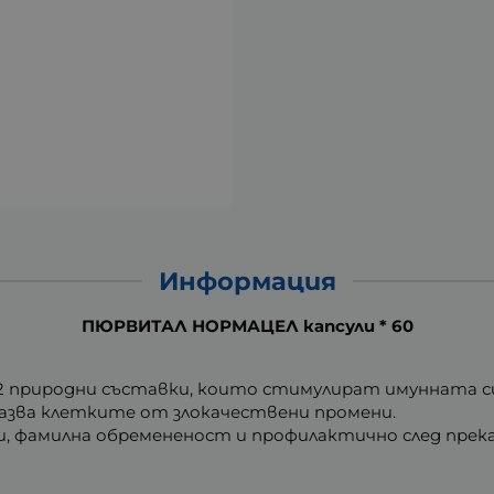
Информация
ПЮРВИТАЛ НОРМАЦЕЛ капсули * 60
2 природни съставки, които стимулират имунната с
пазва клетките от злокачествени промени.
, фамилна обремененост и профилактично след прека