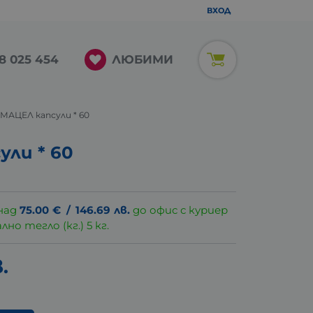
ВХОД
ЛЮБИМИ
8 025 454
МАЦЕЛ капсули * 60
ли * 60
над
75.00
€
/
146.69
лв.
до офис с куриер
о тегло (кг.) 5 кг.
.