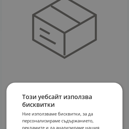
Този уебсайт използва
ЧЕТКА ЗА ЗЪБИ НОРДИКС БАМБУКОВА БИО -
РАЗГРАДИМА ЗА ДЕЦА ЖЪЛТА
бисквитки
2.56
€
5.01
лв.
/
Ние използваме бисквитки, за да
КУПИ
персонализираме съдържанието,
рекламите и да анализираме нашия