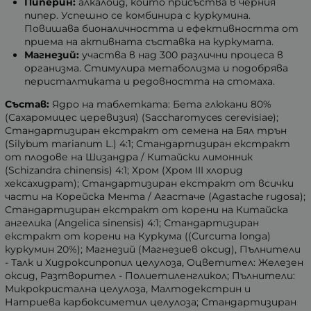
Пиперин:
алкалоид, който присъства в черния
пипер. Успешно се комбинира с куркумина.
Повишава бионаличността и ефективността от
приема на активната съставка на куркумата.
Магнезий:
участва в над 300 различни процеса в
организма. Стимулира метаболизма и подобрява
перисталтиката и редовността на стомаха.
Състав:
Ядро на таблетката: Бета глюкани 80%
(Сахаромицес церевизия) (Saccharomyces cerevisiae);
Стандартизиран екстракт от семена на Бял трън
(Silybum marianum L.) 4:1; Стандартизиран екстракт
от плодове на Шизандра / Китайски лимонник
(Schizandra chinensis) 4:1; Хром (Хром III хлорид
хексахидрат); Стандартизиран екстракт от всички
части на Корейска Мента / Агастаче (Agastache rugosa);
Стандартизиран екстракт от корени на Китайска
ангелика (Angelica sinensis) 4:1; Стандартизиран
екстракт от корени на Куркума ((Curcuma longa)
куркумин 20%); Магнезий (Магнезиев оксид)
,
Пълнители
- Талк и Хидроксипропил целулоза, Оцветител: Железен
оксид, Разтворител - Полиетиленгликол;
Пълнители:
Микрокристална целулоза, Малтодекстрин и
Натриева карбоксиметил целулоза; Стандартизиран