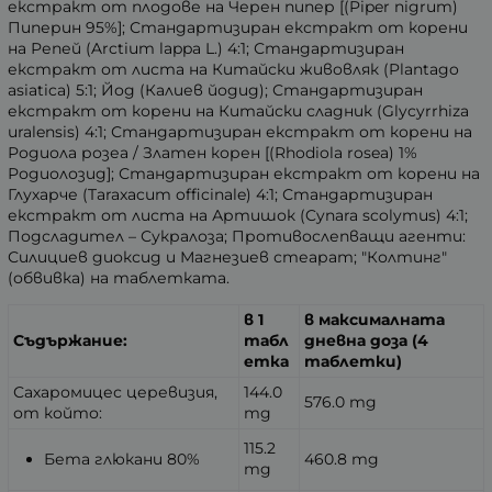
екстракт от плодове на Черен пипер [(Piper nigrum)
Пиперин 95%]; Стандартизиран екстракт от корени
на Репей (Arctium lappa L.) 4:1;
Стандартизиран
екстракт от листа на Китайски живовляк (Plantago
asiatica) 5:1; Йод (Калиев йодид); Стандартизиран
екстракт от корени на Китайски сладник (Glycyrrhiza
uralensis) 4:1;
Стандартизиран екстракт от корени на
Родиола розеа / Златен корен [(Rhodiola rosea) 1%
Родиолозид]; Стандартизиран екстракт от корени на
Глухарче (Taraxacum officinale) 4:1; Стандартизиран
екстракт от листа на Артишок (Cynara scolymus) 4:1;
Подсладител – Сукралоза; Противослепващи агенти:
Силициев диоксид и Магнезиев стеарат; "Колтинг"
(обвивка) на таблетката.
в 1
в максималната
Съдържание:
табл
дневна доза (4
етка
таблетки)
Сахаромицес церевизия,
144.0
576.0 mg
от който:
mg
115.2
Бета глюкани 80%
460.8 mg
mg