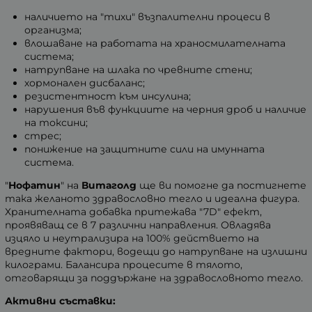
наличието на "тихи" възпалителни процеси в
организма;
влошаване на работата на храносмилателната
система;
натрупване на шлака по чревните стени;
хормонален дисбаланс;
резистентност към инсулина;
нарушения във функциите на черния дроб и наличие
на токсини;
стрес;
понижение на защитните сили на имунната
система.
"
Нофатин
" на
Витаголд
ще ви помогне да постигнете
така желаното здравословно тегло и идеална фигура.
Хранителната добавка притежава "7D" ефект,
проявяващ се в 7 различни направления. Овладява
изцяло и неутрализира на 100% действието на
вредните фактори, водещи до натрупване на излишни
килограми. Балансира процесите в тялото,
отговарящи за поддържане на здравословното тегло.
Активни съставки: