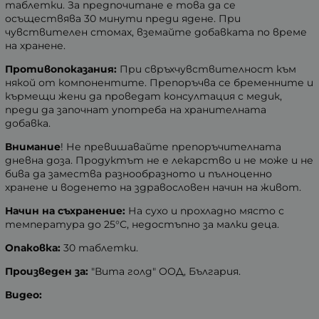
таблетки. За предпочитане е това да се
осъществява 30 минути преди ядене. При
чувствителен стомах, вземайте добавката по време
на хранене.
Противопоказания:
При свръхчувствителност към
някой от компонентите. Препоръчва се бременните и
кърмещи жени да проведат консултация с медик,
преди да започнат употреба на хранителната
добавка.
Внимание
! Не превишавайте препоръчителната
дневна доза. Продуктът не е лекарство и не може и не
бива да замества разнообразното и пълноценно
хранене и воденето на здравословен начин на живот.
Начин на съхранение:
На сухо и прохладно място с
температура до 25°С, недостъпно за малки деца.
Опаковка:
30 таблетки.
Произведен за:
"Вита голд" ООД, България.
Видео: