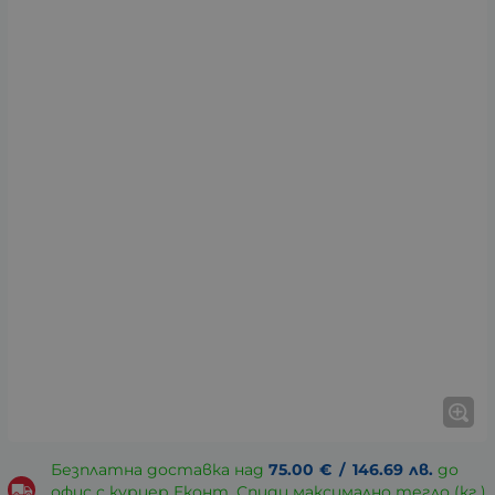
Безплатна доставка над
75.00
€
/
146.69
лв.
до
офис с куриер Еконт, Спиди максимално тегло (кг.)