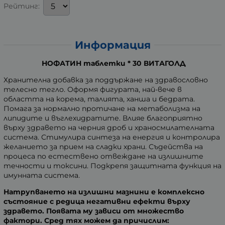
Рейтинг:
Информация
НОФАТИН таблетки * 30 ВИТАГОЛД
Хранителна добавка за поддържане на здравословно
телесно тегло. Оформя фигурата, най-вече в
областта на корема, талията, ханша и бедрата.
Помага за нормално протичане на метаболизма на
липидите и въглехидратите. Влияе благоприятно
върху здравето на черния дроб и храносмилателната
система. Стимулира синтеза на енергия и контролира
желанието за прием на сладки храни. Съдейства на
процеса по естествено отвеждане на излишните
течности и токсини. Подкрепя защитната функция на
имунната система.
Натрупването на излишни мазнини е комплексно
състояние с редица негативни ефекти върху
здравето. Появата му зависи от множество
фактори.
Сред тях можем да причислим: