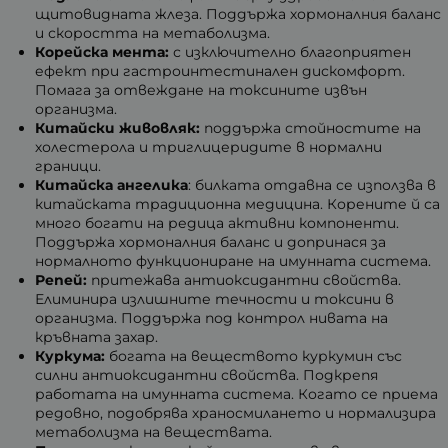
щитовидната жлеза. Поддържа хормоналния баланс
и скоростта на метаболизма.
Корейска мента:
с изключително благоприятен
ефект при гастроинтестинален дискомфорт.
Помага за отвеждане на токсините извън
организма.
Китайски живовляк:
поддържа стойностите на
холестерола и триглицеридите в нормални
граници.
Китайска ангелика
: билката отдавна се използва в
китайската традиционна медицина. Корените й са
много богати на редица активни компоненти.
Поддържа хормоналния баланс и допринася за
нормалното функциониране на имунната система.
Репей:
притежава антиоксидантни свойства.
Елиминира излишните течности и токсини в
организма. Поддържа под контрол нивата на
кръвната захар.
Куркума:
богата на веществото куркумин със
силни антиоксидантни свойства. Подкрепя
работата на имунната система. Когато се приема
редовно, подобрява храносмилането и нормализира
метаболизма на веществата.