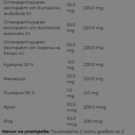
Стандартизиран
55.0
екстракт от Китайски
220.0 mg
mg
живовляк 5:1
Стандартизиран
55.0
екстракт от Китайска
220.0 mg
mg
ангелика 4:1
Стандартизиран
55.0
екстракт от корени на
220.0 mg
mg
Репей 4:1
5.0
Куркума 20 %
220.0 mg
mg
55.0
Магнезий
220.0 mg
mg
1.0
Пиперин 95 %
4.0 mg
mg
50.0
Хром
200.0 mcg
mcg
50.0
Йод
200 mcg
mcg
Начин на употреба:
Приемайте 2 пъти дневно по 2