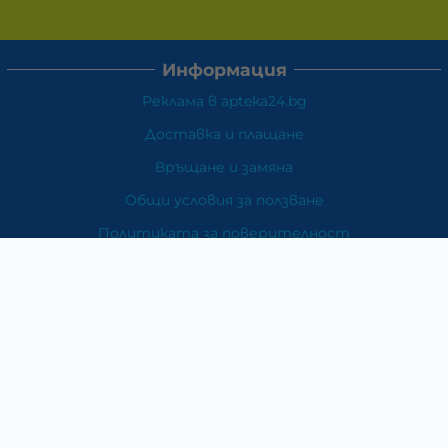
Информация
Реклама в apteka24.bg
Доставка и плащане
Връщане и замяна
Общи условия за ползване
Политиката за поверителност
Политика за използване на бисквитки
При възникване на спор, свързан с покупка онлайн,
можете да ползвате сайта ОРС
Вашите права
Отказ от сделка
За Нас