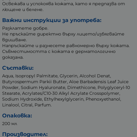
Освежава и успокоява кожата, като я предпазва от
лющене и белене.
Важни инструкции за употреба:
Разклатете добре.
Не пръскайте директно върху лицето/избягвайте
вдишване.
Напръскайте и разнесете равномерно върху кожата.
Съвместимостта с кожата е дерматологично
доказана.
Съставки:
Aqua, Isopropyl Palmitate, Glycerin, Alcohol Denat,
Butyrospermum Parkii Butter, Aloe Barbadensis Leaf Juice
Powder, Sodium Hyaluronate, Dimethicone, Polyglyceryl-10
Stearate, Acrylates/C10-30 Alkyl Acrylate Crosspolymer,
Sodium Hydroxide, Ethylhexylglycerin, Phenoxyethanol,
Linalool, Citral, Parfum.
Опаковка:
200 мл
Производител: