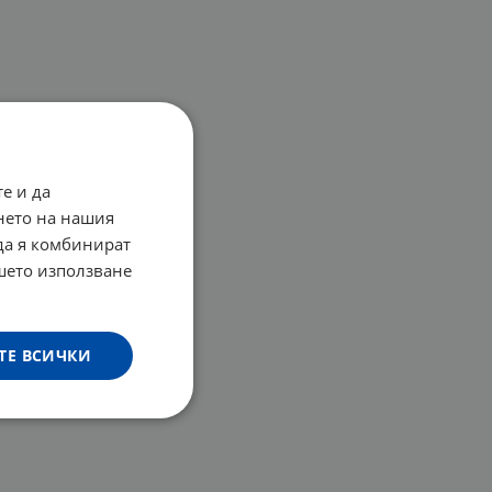
е и да
нето на нашия
 да я комбинират
ашето използване
ТЕ ВСИЧКИ