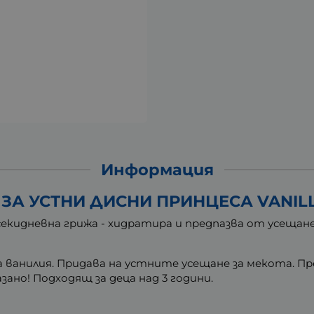
Информация
ЗА УСТНИ ДИСНИ ПРИНЦЕСА VANILLA
всекидневна грижа - хидратира и предпазва от усещан
адка ванилия. Придава на устните усещане за мекота
азано! Подходящ за деца над 3 години.