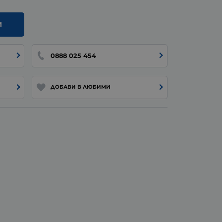
И
0888 025 454
ДОБАВИ В ЛЮБИМИ