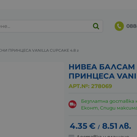
088
НИ ПРИНЦЕСА VANILLA CUPCAKE 4.8 г
НИВЕА БАЛСАМ 
ПРИНЦЕСА VANIL
АРТ.№:
278069
Безплатна доставка 
Еконт, Спиди максималн
4.35
€
8.51
лв.
/
Доставка и плащане