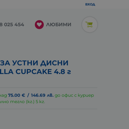
ВХОД
ЛЮБИМИ
8 025 454
ЗА УСТНИ ДИСНИ
LA CUPCAKE 4.8 г
над
75.00
€
/
146.69
лв.
до офис с куриер
о тегло (кг.) 5 кг.