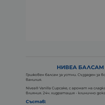
НИВЕА БАЛСАМ 
Грижовен балсам за устни. Създаден за 
ванилия.
Nivea® Vanilla Cupcake, с аромат на сл
влияния. 24ч. хидратация - клинично док
Състав: