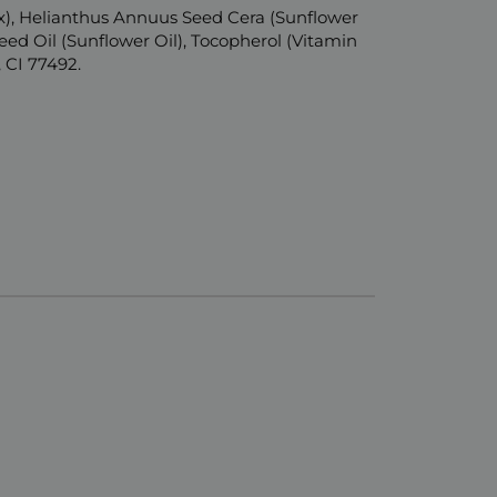
ax), Helianthus Annuus Seed Cera (Sunflower
d Oil (Sunflower Oil), Tocopherol (Vitamin
 CI 77492.