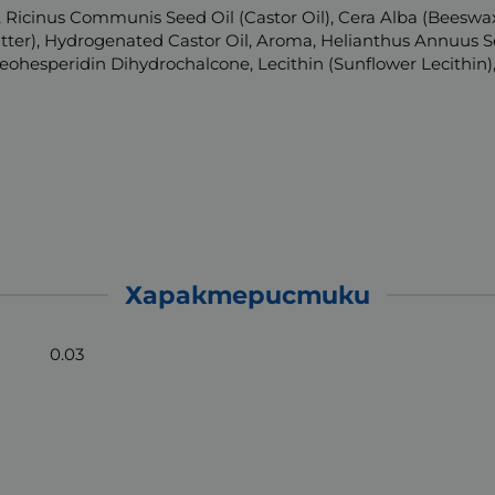
, Ricinus Communis Seed Oil (Castor Oil), Cera Alba (Beesw
ter), Hydrogenated Castor Oil, Aroma, Helianthus Annuus See
Neohesperidin Dihydrochalcone, Lecithin (Sunflower Lecithin),
Характеристики
0.03