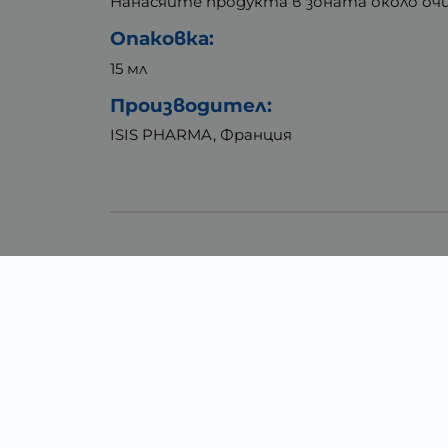
Нанасяйте продукта в зоната около очи
Опаковка:
15 мл
Производител:
ISIS PHARMA, Франция
Тегло (кг.)