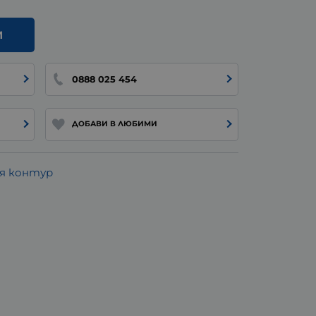
И
0888 025 454
ДОБАВИ В ЛЮБИМИ
ия контур