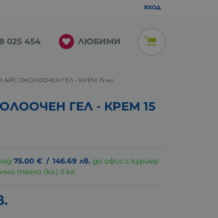
ВХОД
ЛЮБИМИ
8 025 454
 АЙС ОКОЛООЧЕН ГЕЛ - КРЕМ 15 мл
ЛООЧЕН ГЕЛ - КРЕМ 15
над
75.00
€
/
146.69
лв.
до офис с куриер
о тегло (кг.) 5 кг.
в.