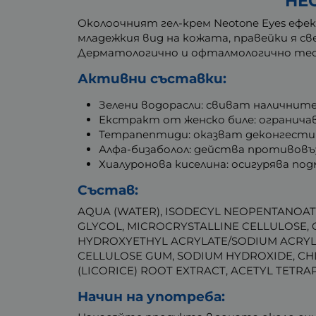
НЕО
Околоочният гел-крем Neotone Eyes еф
младежкия вид на кожата, правейки я све
Дерматологично и офталмологично тес
Активни съставки:
Зелени водорасли: свиват наличнит
Екстракт от женско биле: огранича
Тетрапептиди: оказват деконгести
Алфа-бизаболол: действа противовъ
Хиалуронова киселина: осигурява по
Състав:
AQUA (WATER), ISODECYL NEOPENTANOATE
GLYCOL, MICROCRYSTALLINE CELLULOSE, 
HYDROXYETHYL ACRYLATE/SODIUM ACRYL
CELLULOSE GUM, SODIUM HYDROXIDE, CHL
(LICORICE) ROOT EXTRACT, ACETYL TETRAP
Начин на употреба: