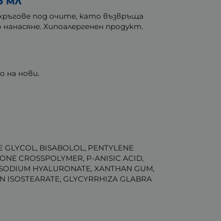
5 мл
кръгове под очите, като възвръща
но нанасяне. Хипоалергенен продукт.
 на нови.
E GLYCOL, BISABOLOL, PENTYLENE
ONE CROSSPOLYMER, P-ANISIC ACID,
SODIUM HYALURONATE, XANTHAN GUM,
N ISOSTEARATE, GLYCYRRHIZA GLABRA