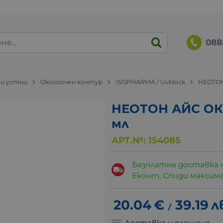
088
 и устни
Околоочен контур
ISISPHARMA / Uvblock
НЕОТОН
НЕОТОН АЙС ОКО
мл
АРТ.№:
154085
Безплатна доставка 
Еконт, Спиди максималн
20.04
€
39.19
л
/
Доставка и плащане