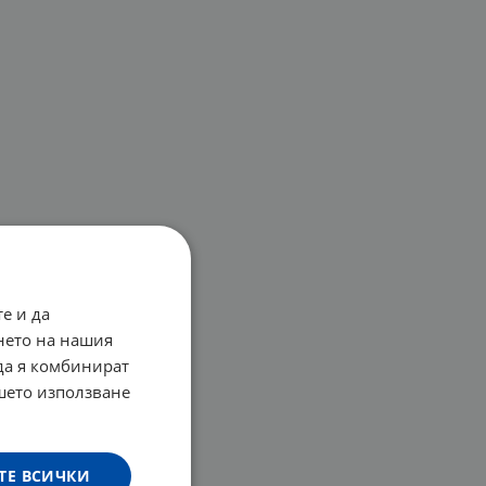
е и да
нето на нашия
 да я комбинират
ашето използване
ТЕ ВСИЧКИ