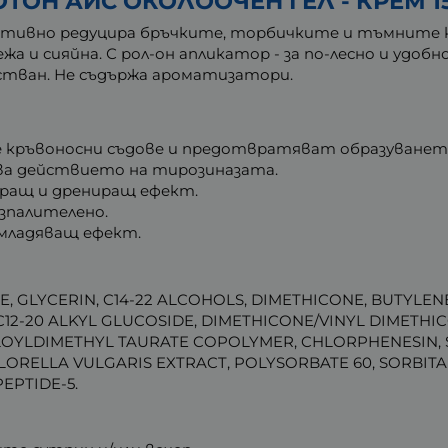
ТОН АЙС ОКОЛООЧЕН ГЕЛ - КРЕМ 1
ективно редуцира бръчките, торбичките и тъмните 
жа и сияйна. С рол-он апликатор - за по-лесно и удоб
тван. Не съдържа ароматизатори.
е кръвоносни съдове и предотвратяват образуването
ва действието на тирозиназата.
ращ и дрениращ ефект.
зпалителено.
дмладяващ ефект.
, GLYCERIN, C14-22 ALCOHOLS, DIMETHICONE, BUTYLEN
C12-20 ALKYL GLUCOSIDE, DIMETHICONE/VINYL DIMETHIC
OYLDIMETHYL TAURATE COPOLYMER, CHLORPHENESIN, 
ORELLA VULGARIS EXTRACT, POLYSORBATE 60, SORBITA
EPTIDE-5.