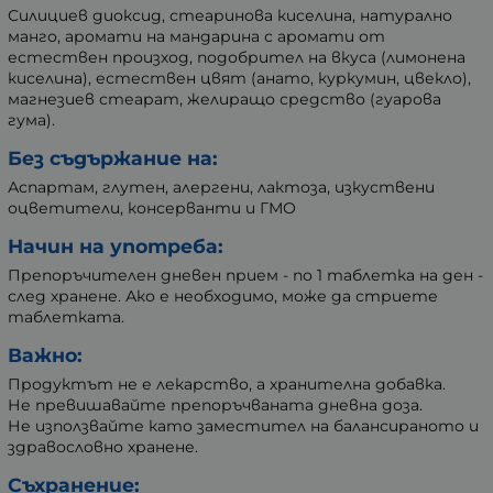
Силициев диоксид, стеаринова киселина, натурално
манго, аромати на мандарина с аромати от
естествен произход, подобрител на вкуса (лимонена
киселина), естествен цвят (анато, куркумин, цвекло),
магнезиев стеарат, желиращо средство (гуарова
гума).
Без съдържание на:
Аспартам, глутен, алергени, лактоза, изкуствени
оцветители, консерванти и ГМО
Начин на употреба:
Препоръчителен дневен прием - по 1 таблетка на ден -
след хранене. Ако е необходимо, може да стриете
таблетката.
Важно:
Продуктът не е лекарство, а хранителна добавка.
Не превишавайте препоръчваната дневна доза.
Не използвайте като заместител на балансираното и
здравословно хранене.
Съхранение: