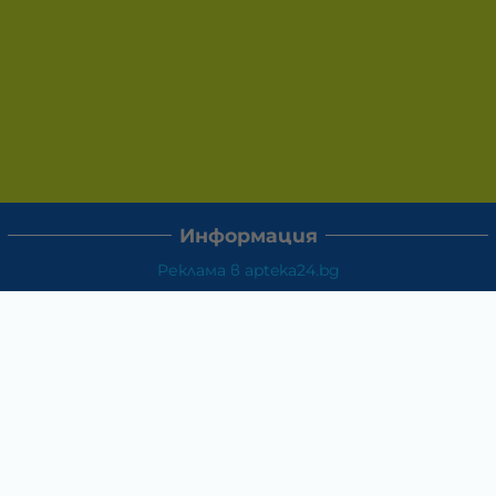
Информация
Реклама в apteka24.bg
Доставка и плащане
Връщане и замяна
Общи условия за ползване
Политиката за поверителност
Политика за използване на бисквитки
При възникване на спор, свързан с покупка онлайн,