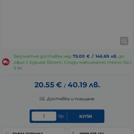
Безплатна доставка над
75.00
€
/
146.69
лв.
до
офис с куриер Еконт, Спиди максимално тегло (кг.)
5 кг.
20.55
€
40.19
лв.
/
Доставка и плащане
бр.
КУПИ
0888 025 454
БЪРЗА ПОРЪЧКА