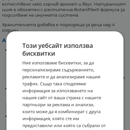
естествено леко горчив аромат и вкус. Натуралният
цинк е обогатен с растителна BotaniPlex® формула за
подсилване на имунната система.
Хранителната добавка е подходяща за деца над 4
години.
Активни съставки:
Този уебсайт използва
Цинкът е минерал известен с това, че спомага за
бисквитки
повишаване на имунитета, поддържа
здравословният вид на детската кожа, коса и
Ние използваме бисквитки, за да
нокти, подкрепя здравето на очите и поддържа
персонализираме съдържанието,
силно зрение. Дефицитът на цинк води до
рекламите и да анализираме нашия
намаляване на апетита, спад на имунната защита
и поднормено тегло при децата.
трафик. Също така споделяме
Меден глюконат - незаменим био-минерал, с
информация за използването на
решаваща роля при ефективното усвояване на
нашия сайт от ваша страна с нашите
витамините и микроелементите в тялото.
партньори за реклама и анализи,
Стимулира слюнчестите жлези и подобрява
тяхната функция.
които може да я комбинират с друга
Витамин С - антиоксидант с положително
информация, която сте им
въздействие върху детския организъм, засилва
предоставили или която са събрали от
апетита и поддържа силен имунитет.