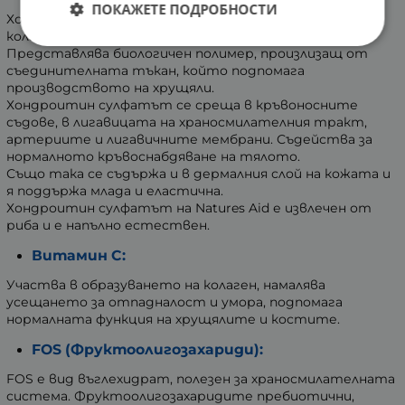
ПОКАЖЕТЕ ПОДРОБНОСТИ
Хондроитин сулфатът се свързва с еластина и
колагена при образуването на хрущялната тъкан.
Представлява биологичен полимер, произлизащ от
съединителната тъкан, който подпомага
производството на хрущяли.
Хондроитин сулфатът се среща в кръвоносните
съдове, в лигавицата на храносмилателния тракт,
артериите и лигавичните мембрани. Съдейства за
нормалното кръвоснабдяване на тялото.
Също така се съдържа и в дермалния слой на кожата и
я поддържа млада и еластична.
Хондроитин сулфатът на Natures Aid е извлечен от
риба и е напълно естествен.
Витамин C:
Участва в образуването на колаген, намалява
усещането за отпадналост и умора, подпомага
нормалната функция на хрущялите и костите.
FOS (Фруктоолигозахариди):
FOS е вид въглехидрат, полезен за храносмилателната
система. Фруктоолигозахаридите пребиотични,