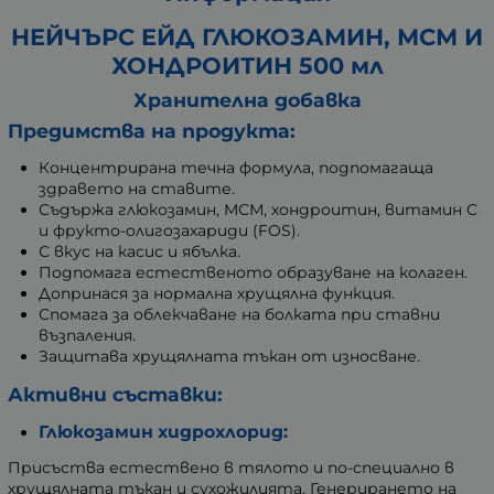
НЕЙЧЪРС ЕЙД ГЛЮКОЗАМИН, МСМ И
ХОНДРОИТИН 500 мл
Хранителна добавка
Предимства на продукта:
Концентрирана течна формула, подпомагаща
здравето на ставите.
Съдържа глюкозамин, МСМ, хондроитин, витамин C
и фрукто-олигозахариди (FOS).
С вкус на касис и ябълка.
Подпомага естественото образуване на колаген.
Допринася за нормална хрущялна функция.
Спомага за облекчаване на болката при ставни
възпаления.
Защитава хрущялната тъкан от износване.
Активни съставки:
Глюкозамин хидрохлорид:
Присъства естествено в тялото и по-специално в
хрущялната тъкан и сухожилията. Генерирането на