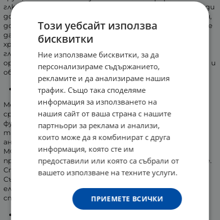
глюкозамин с течение на годините намалява. Това води
до постепенното разрушаване на хрущялната тъкан,
Този уебсайт използва
до болка и триене на ставите. Глюкозаминът не може
да се достави в достатъчни количества от
бисквитки
хранителни източници. Хранителните добавки с
глюкозамин лесно и безопасно допълват липсите му в
Ние използваме бисквитки, за да
организма. Подпомагат естествено възстановяване и
персонализираме съдържанието,
облекчават болките в ставите.
рекламите и да анализираме нашия
МСМ:
трафик. Също така споделяме
информация за използването на
Метилсулфонилметанът е богат, естествено
нашия сайт от ваша страна с нашите
срещащ се източник на сяра. МСМ е необходим за
функциите и структурата на 150 съединения в
партньори за реклама и анализи,
тялото, включително ензими, тъкани, антитела,
които може да я комбинират с друга
антиоксиданти, хормони.
информация, която сте им
МСМ е нетоксичен елемент. Притежава силно
предоставили или която са събрали от
противовъзпалително и болкоуспокояващо действие.
Спомага за по-лесно и безболезнено движение.
вашето използване на техните услуги.
Съдейства за формирането на кератин, колаген и
еластин, необходими за гъвкавостта и силата на
ставите, костите, мускулите и хрущялите.
ПРИЕМЕТЕ ВСИЧКИ
Хондроитин сулфат: