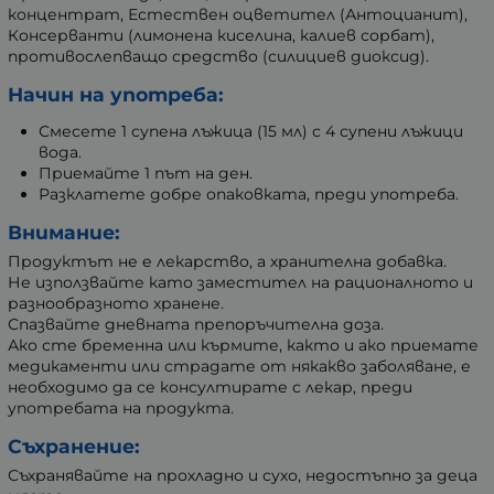
концентрат, Естествен оцветител (Антоцианит),
Консерванти (лимонена киселина, калиев сорбат),
противослепващо средство (силициев диоксид).
Начин на употреба:
Смесете 1 супена лъжица (15 мл) с 4 супени лъжици
вода.
Приемайте 1 път на ден.
Разклатете добре опаковката, преди употреба.
Внимание:
Продуктът не е лекарство, а хранителна добавка.
Не използвайте като заместител на рационалното и
разнообразното хранене.
Спазвайте дневната препоръчителна доза.
Ако сте бременна или кърмите, както и ако приемате
медикаменти или страдате от някакво заболяване, е
необходимо да се консултирате с лекар, преди
употребата на продукта.
Съхранение:
Съхранявайте на прохладно и сухо, недостъпно за деца