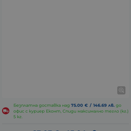
Безплатна доставка над
75.00
€
/
146.69
лв.
до
офис с куриер Еконт, Спиди максимално тегло (кг.)
5 кг.