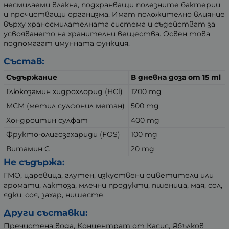
несмилаеми влакна, подхранващи полезните бактерии
и прочистващи организма. Имат положително влияние
върху храносмилателната система и съдействат за
усвояването на хранителни вещества. Освен това
подпомагат имунната функция.
Състав:
Съдържание
В дневна доза от 15 ml
Глюкозамин хидрохлорид (HCl)
1200 mg
МСМ (метил сулфонил метан)
500 mg
Хондроитин сулфат
400 mg
Фрукто-олигозахариди (FOS)
100 mg
Витамин С
20 mg
Не съдържа:
ГМО, царевица, глутен, изкуствени оцветители или
аромати, лактоза, млечни продукти, пшеница, мая, сол,
ядки, соя, захар, нишесте.
Други съставки:
Пречистена вода, Концентрат от Касис, Ябълков