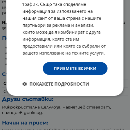
таблетка. В допълнение, селенът подпомага
трафик. Също така споделяме
мисловната дейност и спомага за здрава
информация за използването на
репродуктивна система.
нашия сайт от ваша страна с нашите
Naturalico Селен
се извлича от растения и е подходящ
партньори за реклама и анализи,
за вегани.
които може да я комбинират с друга
Ползи от прием:
информация, която сте им
предоставили или която са събрали от
Подсилва имунната система
вашето използване на техните услуги.
Насърчава антиоксидативната защита
Нормализира кръвното налягане
Подпомага функцията на щитовидната жлеза
ПРИЕМЕТЕ ВСИЧКИ
Състав:
Съдържание
за ½ капсула
ПОКАЖЕТЕ ПОДРОБНОСТИ
Селен (като L-селенметионин)
100 мкг
Други съставки:
микрокристална целулоза, магнезиев стаеарат,
силициев диоксид.
Начин на прием: