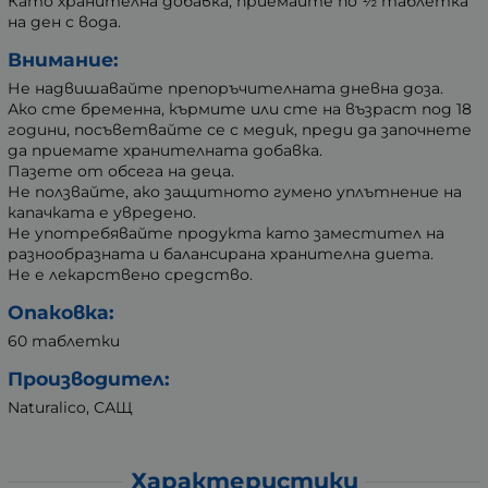
Като хранителна добавка, приемайте по ½ таблетка
на ден с вода.
Внимание:
Не надвишавайте препоръчителната дневна доза.
Ако сте бременна, кърмите или сте на възраст под 18
години, посъветвайте се с медик, преди да започнете
да приемате хранителната добавка.
Пазете от обсега на деца.
Не ползвайте, ако защитното гумено уплътнение на
капачката е увредено.
Не употребявайте продукта като заместител на
разнообразната и балансирана хранителна диета.
Не е лекарствено средство.
Опаковка:
60 таблетки
Производител:
Naturalico, САЩ
Характеристики