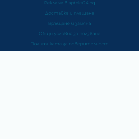
Реклама в apteka24.bg
Доставка и плащане
Връщане и замяна
Общи условия за ползване
Политиката за поверителност
Политика за използване на бисквитки
При възникване на спор, свързан с покупка онлайн,
можете да ползвате сайта ОРС
Вашите права
Отказ от сделка
За Нас
Карта на сайта
Контакти
Категории