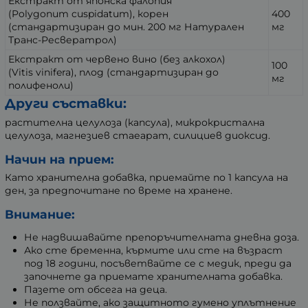
Екстракт от японска фалопия
(Polygonum cuspidatum), корен
400
(стандартизиран до мин. 200 мг Натурален
мг
Транс-Ресвератрол)
Екстракт от червено вино (без алкохол)
100
(Vitis vinifera), плод (стандартизиран до
мг
полифеноли)
Други съставки:
растителна целулоза (капсула), микрокристална
целулоза, магнезиев стаеарат, силициев диоксид.
Начин на прием:
Като хранителна добавка, приемайте по 1 капсула на
ден, за предпочитане по време на хранене.
Внимание:
Не надвишавайте препоръчителната дневна доза.
Ако сте бременна, кърмите или сте на възраст
под 18 години, посъветвайте се с медик, преди да
започнете да приемате хранителната добавка.
Пазете от обсега на деца.
Не ползвайте, ако защитното гумено уплътнение