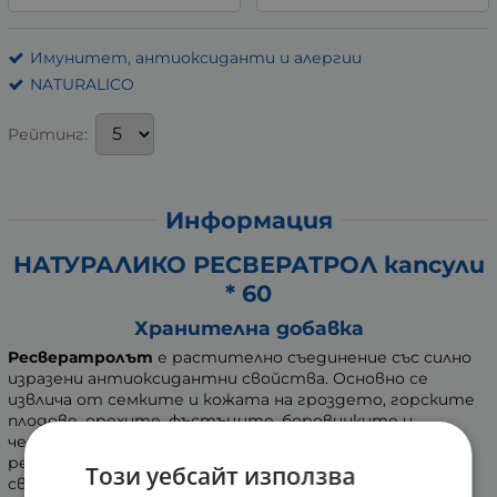
Имунитет, антиоксиданти и алергии
NATURALICO
Рейтинг:
Информация
НАТУРАЛИКО РЕСВЕРАТРОЛ капсули
* 60
Хранителна добавка
Ресвератролът
е растително съединение със силно
изразени антиоксидантни свойства. Основно се
извлича от семките и кожата на гроздето, горските
плодове, орехите, фъстъците, боровинките и
червеното вино. Хранителните добавки с
ресвератрол притежават множество полезни
Този уебсайт използва
свойства, благоприятстващи цялостното здраве,