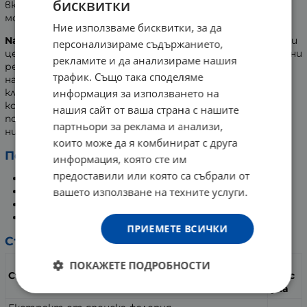
бисквитки
включително за сваляне на кръвното налягане и
мозъчната дейност.
Ние използваме бисквитки, за да
Naturalico® Resveratrol
съдържа в 1 доза 200 мг от този
персонализираме съдържанието,
ценен антиоксидант, с която се постигат максимални
рекламите и да анализираме нашия
резултати от приема. Като един от най-мощните
трафик. Също така споделяме
натурални суплементи, ресвератролът защитава
клетките и забавя клетъчното стареене, подпомага
информация за използването на
когнитивната функция, повишава енергийните нива,
нашия сайт от ваша страна с нашите
поддържа сърдечно-съдовата система, балансира
партньори за реклама и анализи,
нивата на кръвно налягане
които може да я комбинират с друга
Ползи от прием:
информация, която сте им
предоставили или която са събрали от
Намалява възпаленията
Подпомага сърдечно-съдовата дейност
вашето използване на техните услуги.
Забавя клетъчното стареене
Увеличава енергийните нива
ПРИЕМЕТЕ ВСИЧКИ
Състав:
за 1
ПОКАЖЕТЕ ПОДРОБНОСТИ
Съдържание
капс
ула