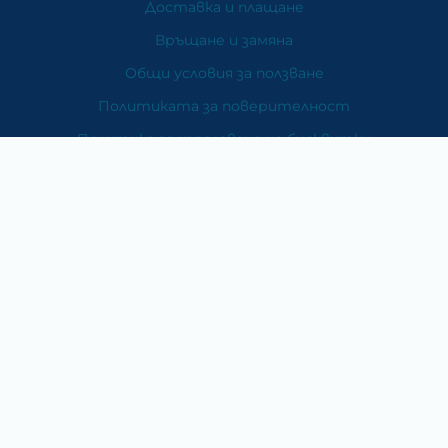
Доставка и плащане
Връщане и замяна
Общи условия за ползване
Политиката за поверителност
Политика за използване на бисквитки
При възникване на спор, свързан с покупка онлайн,
можете да ползвате сайта ОРС
Вашите права
Отказ от сделка
За Нас
Карта на сайта
Контакти
Категории
Храни и хранителни добавки