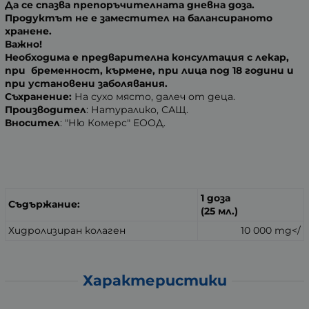
Да се спазва препоръчителната дневна доза.
Продуктът не е заместител на балансираното
хранене.
Важно!
Необходима е предварителна консултация с лекар,
при бременност, кърмене, при лица под 18 години и
при установени заболявания.
Съхранение:
На сухо място, далеч от деца.
Производител
: Натуралико, САЩ.
Вносител
: "Ню Комерс" ЕООД.
1 доза
Съдържание:
(25 мл.)
Хидролизиран колаген
10 000 mg</
Характеристики