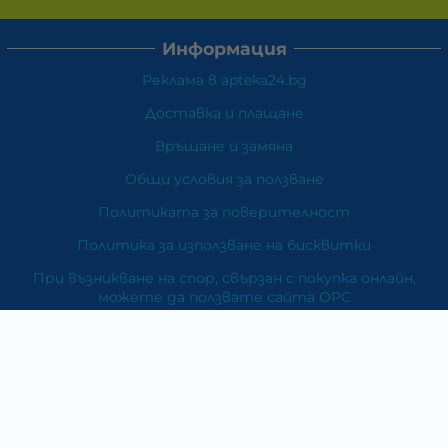
Информация
Реклама в apteka24.bg
Доставка и плащане
Връщане и замяна
Общи условия за ползване
Политиката за поверителност
Политика за използване на бисквитки
При възникване на спор, свързан с покупка онлайн,
можете да ползвате сайта ОРС
Вашите права
Отказ от сделка
За Нас
Карта на сайта