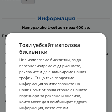
Информация
Натуралико L-левцин прах 400 гр.
Предназначение
:
Този уебсайт използва
Подобрява синтеза на протеини и намалява
катаболните състояния.
бисквитки
Насърчава глюкозния метаболизъм и инсулиновата
функция.
Ние използваме бисквитки, за да
L-Левцинът е верижно-разклонена незаменима
персонализираме съдържанието,
аминокиселина, която се разгражда и усвоява от
рекламите и да анализираме нашия
тялото по-бързо от останалите BCAAs.
Левцинът не може да се произвежда
трафик. Също така споделяме
самостоятелно от тялото.
информация за използването на
Намалява чувството на глад и умора, като
нашия сайт от ваша страна с нашите
балансира нивата на захарта в кръвта и азотния
партньори за реклама и анализи,
баланс.
С подходяща тренировъчен режим приемът на
които може да я комбинират с друга
аминокиселината благоприятства
информация, която сте им
здравословното отслабване.