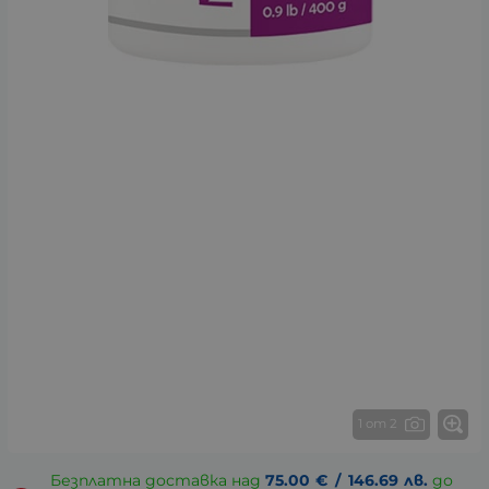
1 от 2
Безплатна доставка над
75.00
€
/
146.69
лв.
до