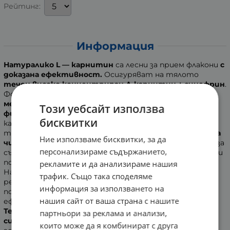
Рейтинг:
Информация
Натуралико L — карнитин
са лесни за прием флакони
с
доказана ефективност.
Осигуряват на тялото
течен високо концентриран Л-карнитин + синефрин
.
Формулата действа комплексно, като
ускорява
метаболизма на мазнините, подобряват
Този уебсайт използва
физическата издържливост и постижения
. Л-
бисквитки
карнитинът стимулира ускореното изгаряне на
телесните мазнини, което
спомага за натрупване на
Ние използваме бисквитки, за да
чиста и здравословна мускулна маса.
Препоръчва се за
персонализираме съдържанието,
съвместен прием с диети и при по-голямо физическо и
психическо натоварване. При съчетаването на
рекламите и да анализираме нашия
Натуралико L — карнитин с подходящ хранителен
трафик. Също така споделяме
режим и умерена физическа дейност спомага за
информация за използването на
постигане на чудесни резултати по-бързо и за
нашия сайт от ваша страна с нашите
ефективно редуциране на телесното тегло.
Течната формула съдържа витамини B5, B6 и B12,
партньори за реклама и анализи,
синефрин и карнитин (3 000 мг).
Екстрактът от
които може да я комбинират с друга