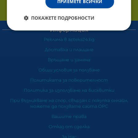
ПРИЕМЕТЕ ВСИЧКИ
ПОКАЖЕТЕ ПОДРОБНОСТИ
Информация
Реклама в apteka24.bg
Доставка и плащане
Връщане и замяна
Общи условия за ползване
Политиката за поверителност
Политика за използване на бисквитки
При възникване на спор, свързан с покупка онлайн,
можете да ползвате сайта ОРС
Вашите права
Отказ от сделка
За Нас