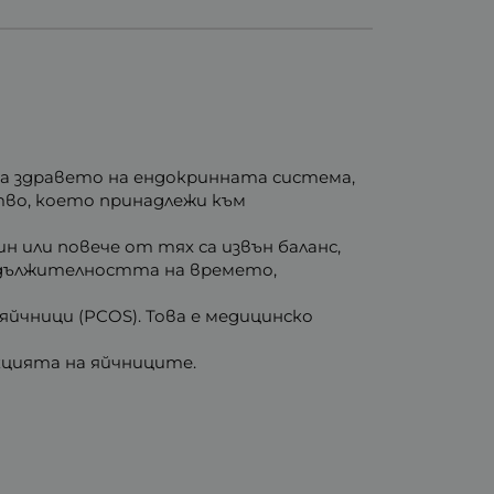
жа здравето на ендокринната система,
во, което принадлежи към
н или повече от тях са извън баланс,
продължителността на времето,
йчници (PCOS). Това е медицинско
кцията на яйчниците.