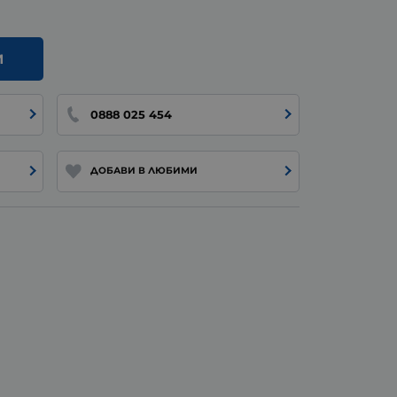
И
0888 025 454
ДОБАВИ В ЛЮБИМИ