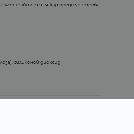
султирайте се с лекар преди употреба.
оза), силиконов диоксид.