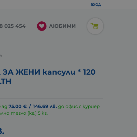
ВХОД
ЛЮБИМИ
8 025 454
th
А ЖЕНИ капсули * 120
LTH
над
75.00
€
/
146.69
лв.
до офис с куриер
о тегло (кг.) 5 кг.
в.