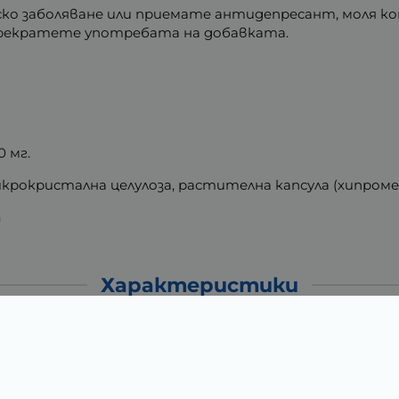
 заболяване или приемате антидепресант, моля кон
прекратете употребата на добавката.
 мг.
рокристална целулоза, растителна капсула (хипромел
а
Характеристики
0.16