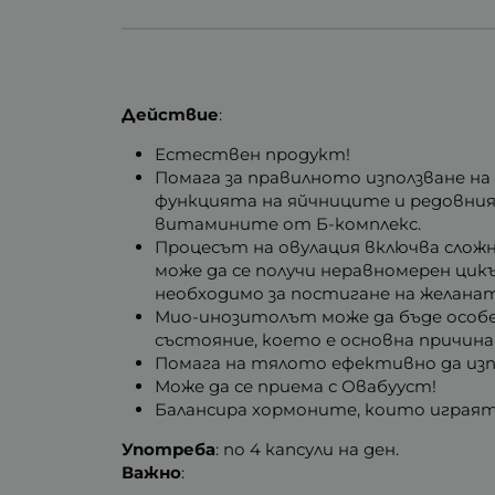
Действие
:
Естествен продукт!
Помага за правилното използване н
функцията на яйчниците и редовни
витамините от Б-комплекс.
Процесът на овулация включва сложн
може да се получи неравномерен цик
необходимо за постигане на желана
Мио-инозитолът може да бъде особен
състояние, което е основна причин
Помага на тялото ефективно да изпо
Може да се приема с Овабууст!
Балансира хормоните, които играят 
Употреба
: по 4 капсули на ден.
Важно
: