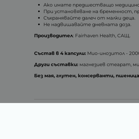
Ако имате предшестващо медицинско
При установяване на бременност, 
Съхранявайте далеч от малки деца.
Не надвишавайте дневната доза.
Производител
: Fairhaven Health, САЩ.
Състав в 4 капсули:
Мио-инозитол - 2000
Други съставки:
магнезиев стеарат, мик
Без мая, глутен, консерванти, пшениц
Тегло (кг.)