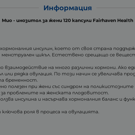
Информация
Мио - инозитол за жени 120 капсули Fairhaven Health
а хормоналния инсулин, което от своя страна поддър
я менструален цикъл. Естествено срещащо се вещест
о взаимодействие на много различни хормони. Ако еди
ъл или рядка овулация. По този начин се увеличава 
та бременност.
о полезен при жени със синдром на поликистозните я
а за проблемите на женската плодовитост.
лзва инсулина и насърчава хормоналния баланс и фун
ключова роля в процеса на овулацията.