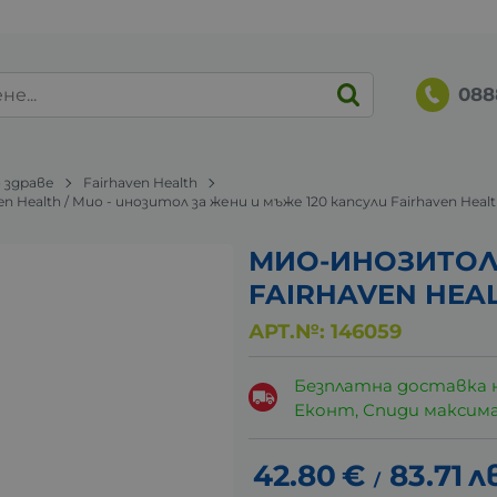
088
 здраве
Fairhaven Health
ven Health / Мио - инозитол за жени и мъже 120 капсули Fairhaven Heal
МИО-ИНОЗИТОЛ З
FAIRHAVEN HEA
АРТ.№:
146059
Безплатна доставка 
Еконт, Спиди максималн
42.80
€
83.71
л
/