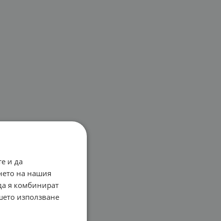
е и да
нето на нашия
 да я комбинират
ашето използване