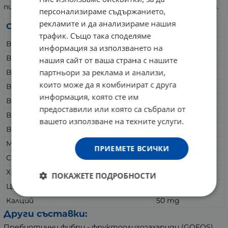
пиколинат, Селен, Цинков цитрат, Калциев карбонат.
персонализираме съдържанието,
рекламите и да анализираме нашия
Съдържание:
в 1 таблетка
трафик. Също така споделяме
Витамин A
1500 µg
информация за използването на
Витамин C
100 mg
нашия сайт от ваша страна с нашите
партньори за реклама и анализи,
Витамин D3
400 IU
които може да я комбинират с друга
Витамин E
100 mg
информация, която сте им
Витамин B1 (Тиамин)
14 mg
предоставили или която са събрали от
Витамин B6
10 mg
вашето използване на техните услуги.
Витамин B12
50 µg
Магнезий (от магнезиев цитрат)
16 mg
ПРИЕМЕТЕ ВСИЧКИ
Селен
100 µg
Хром пиколинат
100 µg
ПОКАЖЕТЕ ПОДРОБНОСТИ
Цинк (от цинков цитрат)
15 mg
Калций
50 mg
Други съставки:
Пребиотични фибри - фруктоолигозахариди (GOFOS),