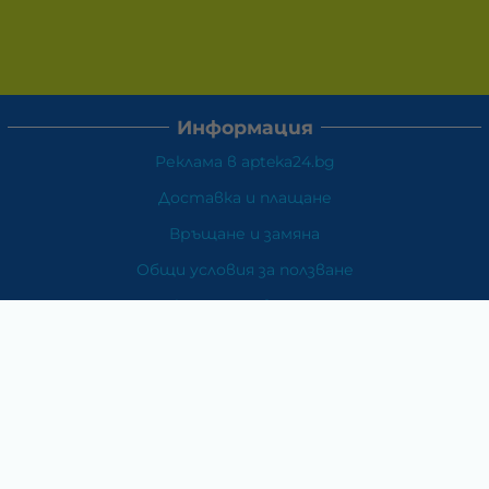
Информация
Реклама в apteka24.bg
Доставка и плащане
Връщане и замяна
Общи условия за ползване
Политиката за поверителност
Политика за използване на бисквитки
При възникване на спор, свързан с покупка онлайн,
можете да ползвате сайта ОРС
Вашите права
Отказ от сделка