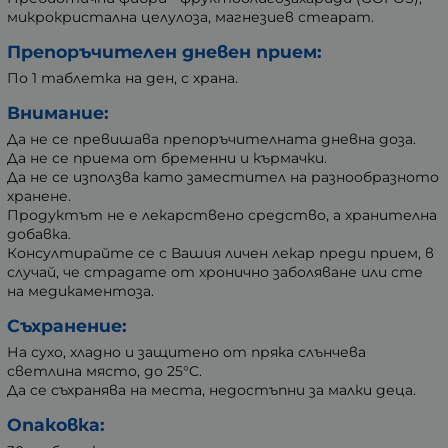
микрокристална целулоза, магнезиев стеарат.
Препоръчителен дневен прием:
По 1 таблетка на ден, с храна.
Внимание:
Да не се превишава препоръчителната дневна доза.
Да не се приема от бременни и кърмачки.
Да не се използва като заместител на разнообразното
хранене.
Продуктът не е лекарствено средство, а хранителна
добавка.
Консултирайте се с Вашия личен лекар преди прием, в
случай, че страдате от хронично заболяване или сте
на медикаментоза.
Съхранение:
На сухо, хладно и защитено от пряка слънчева
светлина място, до 25°C.
Да се съхранява на места, недостъпни за малки деца.
Опаковка: