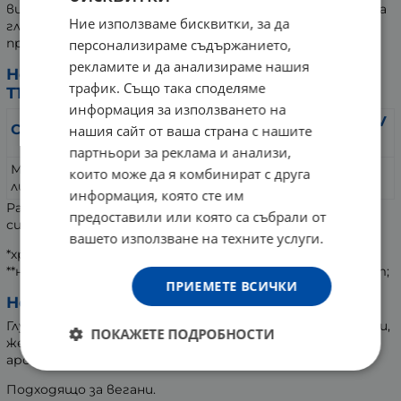
високите стандарти за чистота – без съдържание на
Ние използваме бисквитки, за да
глутен, соя, желатин или ГМО компоненти, което я
прави подходящ избор за вегани.
персонализираме съдържанието,
рекламите и да анализираме нашия
Номер/Дата на вписване:
трафик. Също така споделяме
Т162614403/26.05.2026
информация за използването на
в 2 капс./дн.
%NRV
Съставки
нашия сайт от ваша страна с нашите
доза
*
партньори за реклама и анализи,
Моринга /Moringa oleifera/
които може да я комбинират с друга
800 mg
**
лист
информация, която сте им
Растителна капсула (хипромелоза), целулоза, калциев
предоставили или която са събрали от
силикат, силициев диоксид.
вашето използване на техните услуги.
*хранителни референтни стойности
**няма определена хранителна референтна стойност;
ПРИЕМЕТЕ ВСИЧКИ
Не съдържа:
Глутен, ГМО, пшеница, царевица, соя, млечни продукти,
ПОКАЖЕТЕ ПОДРОБНОСТИ
желатин, изкуствени оцветители, изкуствени
аромати.
Подходящо за вегани.