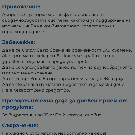
Приложение:
Допринася за нормалното функциониране на
сърдечносъдовата система, както и за поддържане на
нормални нива на кръвната захар, холестерола и
триглицеридите.
Забележка:
Да не се използва по време на бременност или кърмене.
Ако приемате лекарства, консултирайте се със
здравен специалист преди употреба.
Да не се използва като заместител на разнообразното
и пълноценно хранене.
Да не се превишава препоръчителната дневна доза.
Да се съхранява на място, недостъпно за малки деца.
Не е лекарствено средство.
Препоръчителна доза за дневен прием от
продукта:
За възрастни над 18 г.: По 2 капсули дневно.
Съхранение:
На хладно и сухо място, недостъпно за деца!