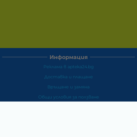
Информация
Реклама в apteka24.bg
Доставка и плащане
Връщане и замяна
Общи условия за ползване
Политиката за поверителност
Политика за използване на бисквитки
При възникване на спор, свързан с покупка онлайн,
можете да ползвате сайта ОРС