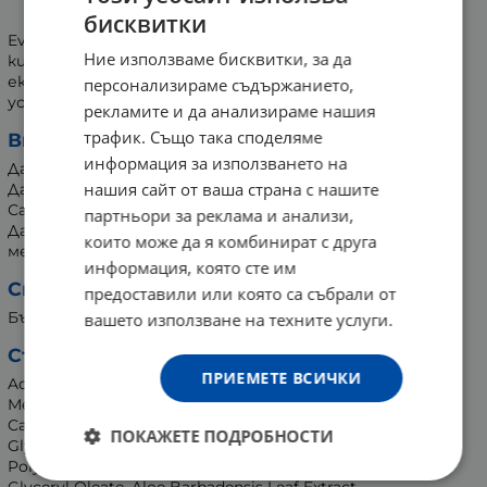
АЛОЕ ВЕРА * 15
бисквитки
Event влажни кърпички за интимна хигиена с млечна
Ние използваме бисквитки, за да
киселина за поддържане на естествения баланс и
екстракт от алое вера за хидратиращо и
персонализираме съдържанието,
успокояващо действие.
рекламите и да анализираме нашия
трафик. Също така споделяме
Внимание:
информация за използването на
Да се пази от деца.
нашия сайт от ваша страна с нашите
Да се избягва контакт с очите.
Само за външна употреба.
партньори за реклама и анализи,
Да се съхранява в закрити, хладни, сухи и проветриви
които може да я комбинират с друга
места при температура от 5°С до 25°С.
информация, която сте им
Страна на произход:
предоставили или която са събрали от
България
вашето използване на техните услуги.
Състав:
ПРИЕМЕТЕ ВСИЧКИ
Aqua, Caprylyl/Capryl Glucoside, Benzoic Acid,
Methylpropanediol, Caprylyl Glycol, Phenylpropanol,
Calendula Officinalis Flower Extract, PEG-6 Caprylic/Capric
ПОКАЖЕТЕ ПОДРОБНОСТИ
Glycerides, D-Panthenol, Glycerine, PEG-7 Cocoglycerides,
Polyoxyethylene Sorbitan Monolaurate, Coco-Glucoside,
Glyceryl Oleate, Aloe Barbadensis Leaf Extract,