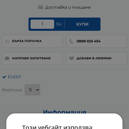
Доставка и плащане
бр.
КУПИ
0888 025 454
БЪРЗА ПОРЪЧКА
НАПРАВИ ЗАПИТВАНЕ
ДОБАВИ В ЛЮБИМИ
EVENT
Рейтинг:
Информация
МОКРИ КЪРПИ ЕВЕНТ ИНТИМНИ С
Този уебсайт използва