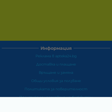
Информация
Реклама в apteka24.bg
Доставка и плащане
Връщане и замяна
Общи условия за ползване
Политиката за поверителност
Политика за използване на бисквитки
При възникване на спор, свързан с покупка онлайн,
можете да ползвате сайта ОРС