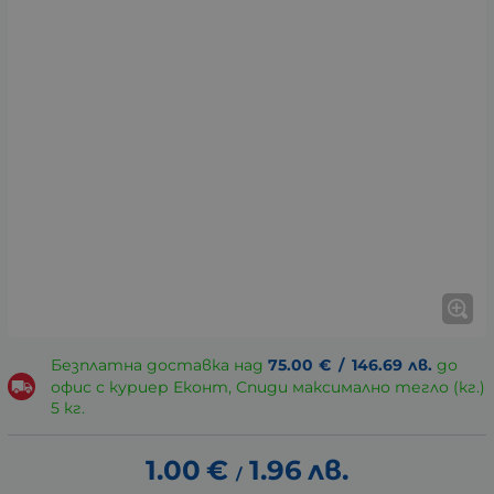
Безплатна доставка над
75.00
€
/
146.69
лв.
до
офис с куриер Еконт, Спиди максимално тегло (кг.)
5 кг.
1.00
€
1.96
лв.
/