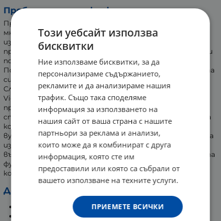
Пробиотичните фракции:
Пробиотиците са добре познати отдавна с
Този уебсайт използва
множество ползи за здравето, затова и са често
използвани в хранителните добавки. Те
бисквитки
представляват живи микроорганизми, въздействащи
положително върху микробиотичния състав.
Ние използваме бисквитки, за да
Попадайки в организма могат да модулират имунната
персонализираме съдържанието,
система.
рекламите и да анализираме нашия
След повече от 25 години експертиза, лаборатории
трафик. Също така споделяме
Vichy създават нова активна съставка,
представляващи фракции на собствен пробиотик. А
информация за използването на
специалистите Vichy ги интегрират към грижата за
нашия сайт от ваша страна с нашите
кожата. Пробиотичните фракции са свързани с
партньори за реклама и анализи,
вулканична вода Vichy. Това уникално съединение показа
които може да я комбинират с друга
изключителна ефикасност в ускоряване
възстановяването на кожата, подсилване бариерната
информация, която сте им
функция на кожата и оптимизиране защитите на
предоставили или която са събрали от
кожата.
вашето използване на техните услуги.
Действие:
ПРИЕМЕТЕ ВСИЧКИ
Спомага за по-бързо възстановяване на кожата
Укрепва бариерната функция на кожата.