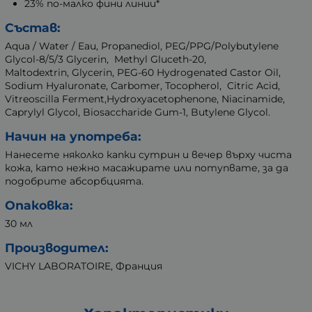
23% по-малко фини линии*
Състав:
Aqua / Water / Eau, Propanediol, PEG/PPG/Polybutylene
Glycol-8/5/3 Glycerin, Methyl Gluceth-20,
Maltodextrin, Glycerin, PEG-60 Hydrogenated Castor Oil,
Sodium Hyaluronate, Carbomer, Tocopherol, Citric Acid,
Vitreoscilla Ferment,Hydroxyacetophenone, Niacinamide,
Caprylyl Glycol, Biosaccharide Gum-1, Butylene Glycol.
Начин на употреба:
Нанесете няколко капки сутрин и вечер върху чиста
кожа, като нежно масажирате или потупвате, за да
подобрите абсорбцията.
Опаковка:
30 мл
Производител:
VICHY LABORATOIRE, Франция