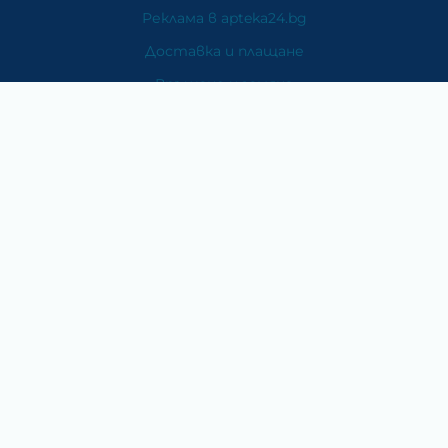
Реклама в apteka24.bg
Доставка и плащане
Връщане и замяна
Общи условия за ползване
Политиката за поверителност
Политика за използване на бисквитки
При възникване на спор, свързан с покупка онлайн,
можете да ползвате сайта ОРС
Вашите права
Отказ от сделка
За Нас
Карта на сайта
Контакти
Категории