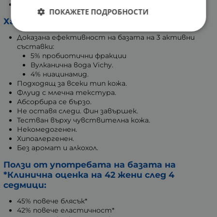
Спомага за по-добра защита на кожата.
ПОКАЖЕТЕ ПОДРОБНОСТИ
Характеристики:
Доказана ефективност на базата на 3 активни
съставки:
5% пробиотични фракции
Вулканична вода Vichy.
4% ниацинамид.
Подходящ за всеки тип кожа.
Флуид с млечна текстура.
Абсорбира се бързо.
Не оставя следи. Фин завършек.
Тестван върху чувствителна кожа.
Некомедогенен.
Хипоалергенен.
Без аромат и алкохол.
Ползи от употребата на базата на
*Клинична оценка на 42 жени след 4
седмици:
45% повече блясък*
42% повече еластичност*