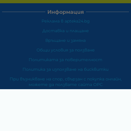
Информация
Реклама в apteka24.bg
Доставка и плащане
Връщане и замяна
Общи условия за ползване
Политиката за поверителност
Политика за използване на бисквитки
При възникване на спор, свързан с покупка онлайн,
можете да ползвате сайта ОРС
Вашите права
Отказ от сделка
За Нас
Карта на сайта