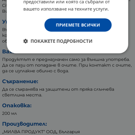
предоставили или която са събрали от
Citric Acid, Quinine HCL dihydrate, Cl17200, Hexyl Cinnamal,
вашето използване на техните услуги.
Butylphenyl Methylpropional, Limonene.
Употреба:
ПРИЕМЕТЕ ВСИЧКИ
Върху предварително намокрена коса се нанася малко
количество от шампоана. Разтрива се нежно до
ПОКАЖЕТЕ ПОДРОБНОСТИ
образуването на пяна и се изплаква обилно с вода.
Важно:
Продуктът е предназначен само за външна употреба.
Да се пази от попадане в очите. При контакт с очите,
да се изплакне обилно с вода.
Съхранение:
Да се съхранява на защитени от пряка слънчева
светлина места.
Опаковка:
200 мл
Производител:
„МИЛВА ПРОДУКТ“ ООД, България