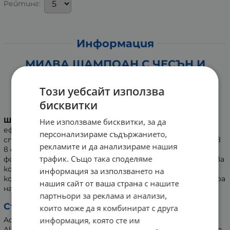
Рейтинг:
Информация
МИЛВА ШАМПОАН С ЧЕСЪН И
ХИНИН ЗА УСКОРЕН РАСТЕЖ НА
Този уебсайт използва
КОСАТА 200 мл
бисквитки
Формула с приятен аромат
Шампоанът Милва
е обогатен с екстракт от чесън,
Ние използваме бисквитки, за да
ефективно комбиниран с хинин. Притежава силно
персонализираме съдържанието,
стимулиращо действие и подпомага притока на кръв
рекламите и да анализираме нашия
в скалпа. Това спомага за регенериране на космените
трафик. Също така споделяме
фоликули и намаляване на косопада. Формулата укрепва
косата от корените и стимулира бързия растеж на
информация за използването на
косата. Ефективно подобрява цялостната структура
нашия сайт от ваша страна с нашите
на косъма.
партньори за реклама и анализи,
Състав:
които може да я комбинират с друга
информация, която сте им
Aqua, Sodium Laureth Sulfate, Glycerin, Sodium chloride,
Allium Sativum, Parfum, Phenoxyethanol, Ethylhexylglycerin