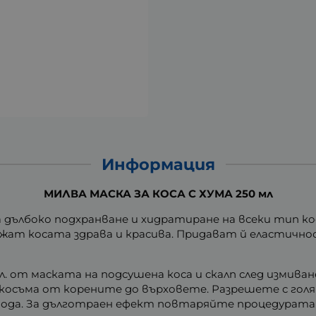
Информация
МИЛВА МАСКА ЗА КОСА С ХУМА 250 мл
а дълбоко подхранване и хидратиране на всеки тип ко
ат косата здрава и красива. Придават й еластичност
л. от маската на подсушена коса и скалп след измива
 косъма от корените до върховете. Разрешете с голя
 вода. За дълготраен ефект повтаряйте процедурата