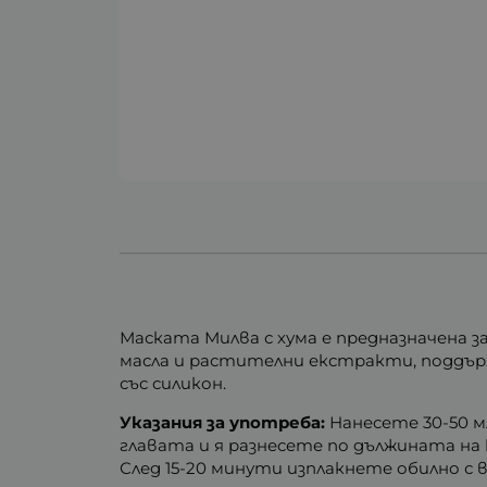
Маската Милва с хума е предназначена з
масла и растителни екстракти, поддърж
със силикон.
Указания за употреба:
Нанесете 30-50 м
главата и я разнесете по дължината на
След 15-20 минути изплакнете обилно с