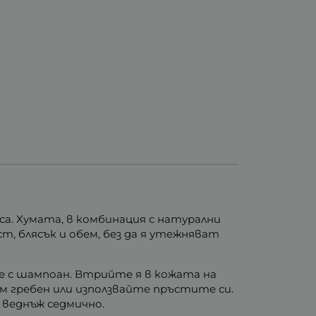
са. Хумата, в комбинация с натурални
, блясък и обем, без да я утежняват
не с шампоан. Втрийте я в кожата на
м гребен или използвайте пръстите си.
 веднъж седмично.