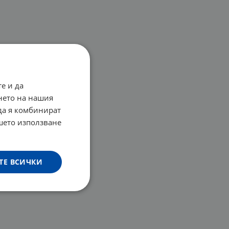
е и да
нето на нашия
 да я комбинират
ашето използване
ТЕ ВСИЧКИ