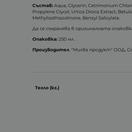
Състав:
Aqua, Glycerin, Cetrimonium Chlorid
Propylene Glycol, Urtica Dioica Extract, Betui
Mеthylisothiazolinone, Benzyl Sаlicylate.
Да се съхранява в оригиналната опаковк
Опаковка:
250 мл.
Производител
: "Милва продукт" ООД, С
Тегло (кг.)