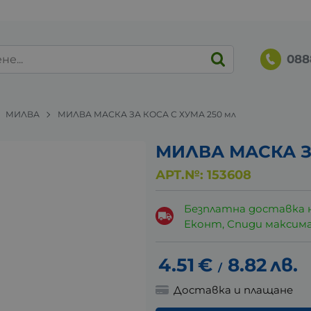
088
МИЛВА
МИЛВА МАСКА ЗА КОСА С ХУМА 250 мл
МИЛВА МАСКА З
АРТ.№:
153608
Безплатна доставка 
Еконт, Спиди максималн
4.51
€
8.82
лв.
/
Доставка и плащане