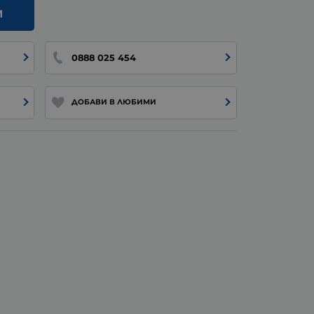
И
0888 025 454
ДОБАВИ В ЛЮБИМИ