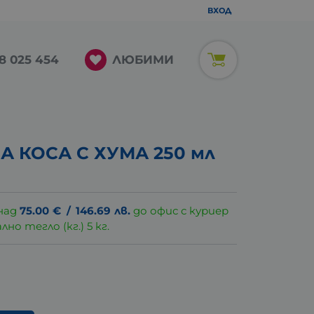
ВХОД
ЛЮБИМИ
8 025 454
А КОСА С ХУМА 250 мл
над
75.00
€
/
146.69
лв.
до офис с куриер
о тегло (кг.) 5 кг.