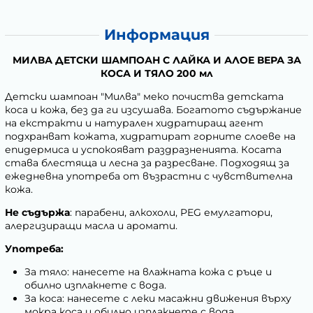
Информация
МИЛВА ДЕТСКИ ШАМПОАН С ЛАЙКА И АЛОЕ ВЕРА ЗА
КОСА И ТЯЛО 200 мл
Детски шампоан "Милва" меко почиства детската
коса и кожа, без да ги изсушава. Богатото съдържание
на екстракти и натурален хидратиращ агент
подхранват кожата, хидратират горните слоеве на
епидермиса и успокояват раздразненията. Косата
става блестяща и лесна за разресване. Подходящ за
ежедневна употреба от възрастни с чувствителна
кожа.
Не съдържа
: парабени, алкохоли, PEG емулгатори,
алергизиращи масла и аромати.
Употреба:
За тяло: нанесете на влажната кожа с ръце и
обилно изплакнете с вода.
За коса: нанесете с леки масажни движения върху
мокра коса и обилно изплакнете с вода.