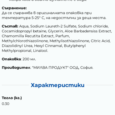
Съхранение:
Да се съхранява в оригиналната опаковка при
температура 5-25° С, на недостъпни за деца места.
Състав:
Aqua, Sodium Laureth-2 Sulfate, Sodium chloride,
Cocamidopropyl betaine, Glycerin, Aloe Barbadensiss Extract,
Chamomilla Recutita Extract, Parfum,
Methylchlorothiazolinone, Methylisothiazolinone, Citric Acid,
Diazolidinyl Urea, Hexyl Cinnamal, Butylphenyl
Methylpropional, Linalool.
Опаковка
: 200 мл.
Проиводител
: "МИЛВА ПРОДУКТ" ООД, София.
Характеристики
Тегло (кг.)
0.30