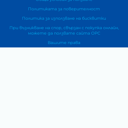
Политиката за поверителност
Политика за използване на бисквитки
При възникване на спор, свързан с покупка онлайн,
можете да ползвате сайта ОРС
Вашите права
Отказ от сделка
За Нас
Карта на сайта
Контакти
Категории
Храни и хранителни добавки
Козметика
Хигиена и защита
Перилни и почистващи препарати