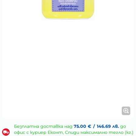
Безплатна доставка над
75.00
€
/
146.69
лв.
до
офис с куриер Еконт, Спиди максимално тегло (кг.)