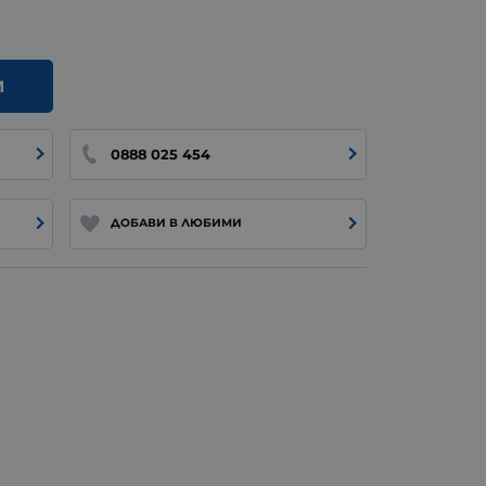
И
0888 025 454
ДОБАВИ В ЛЮБИМИ