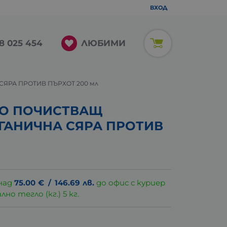
ВХОД
ЛЮБИМИ
8 025 454
ЯРА ПРОТИВ ПЪРХОТ 200 мл
О ПОЧИСТВАЩ
ГАНИЧНА СЯРА ПРОТИВ
над
75.00
€
/
146.69
лв.
до офис с куриер
о тегло (кг.) 5 кг.