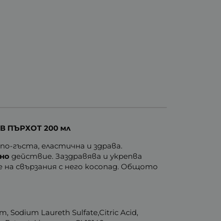
 ПЪРХОТ 200 мл
о-гъста, еластична и здрава.
но
действие. Заздравява и укрепва
 на свързания с него косопад. Общото
m, Sodium Laureth Sulfate,Citric Acid,