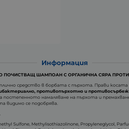
Информация
 ПОЧИСТВАЩ ШАМПОАН С ОРГАНИЧНА СЯРА ПРОТИВ
тлично средство в борбата с пърхота. Прави косата п
ибактериално, противопърхотно и противосърбеж
за постепенното намаляване на пърхота и премахване
та видимо се подобрява.
.
thyl Sulfone, Methylisothiazolinone, Propyleneglycol, Parfu