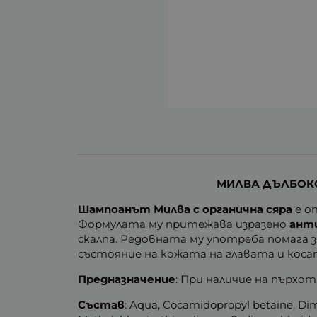
МИЛВА ДЪЛБОКО
Шампоанът Милва
с органична сяра
е о
Формулата му притежава изразено
ант
скалпа. Редовната му употреба помага 
състояние на кожата на главата и коса
Предназначение
: При наличие на пърхот
Състав
: Aqua, Cocamidopropyl betaine, Dime