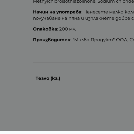
Methylchloroisothiazolinone, Sodium chloride
Начин на употреба
: Нанесете малко ко
получаване на пяна и изплакнете добре с
Опаковка
: 200 мл.
Производител
: "Милва Продукт" ООД, С
Тегло (кг.)