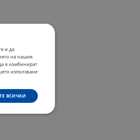
е и да
нето на нашия
 да я комбинират
ашето използване
ТЕ ВСИЧКИ