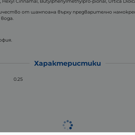
, Hexyl Cinnamal, Butylphenylmethylpro-pional, Urtica Dioica
личество от шампоана върху предварително намокрен
 вода.
офия.
Характеристики
0.25