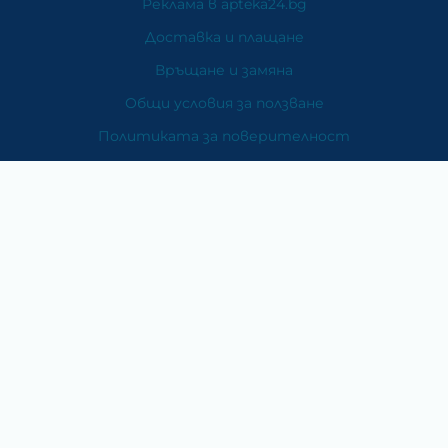
Реклама в apteka24.bg
Доставка и плащане
Връщане и замяна
Общи условия за ползване
Политиката за поверителност
Политика за използване на бисквитки
При възникване на спор, свързан с покупка онлайн,
можете да ползвате сайта ОРС
Вашите права
Отказ от сделка
За Нас
Карта на сайта
Контакти
Категории