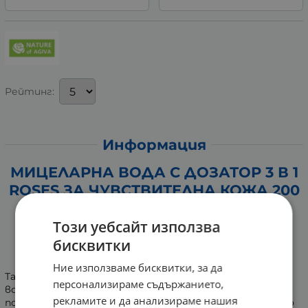
Рейтинг:
Информация
МИЦЕЛАРНА ВОДА С ДОЗАТОР 3 В 1
ROSES ЗА ЧУВСТВИТЕЛНА КОЖА 200
мл NATURE OF AGIVA
Този уебсайт използва
За всякакъв тип кожа
бисквитки
За лице, очи и устни
Формула без отмиване
Ние използваме бисквитки, за да
Тази мицеларна вода 3 в 1 съчетава натурална розова
персонализираме съдържанието,
вода и екстракт от амарант, за да осигури ефикасно
рекламите и да анализираме нашия
почистване и усещане за комфорт. Формулата нежно