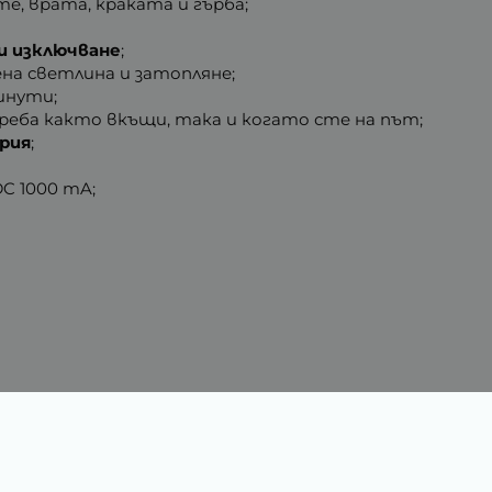
е, врата, краката и гърба;
 и изключване
;
ена светлина и затопляне;
минути;
треба както вкъщи, така и когато сте на път;
рия
;
 DC 1000 mA;
Характеристики
1.50