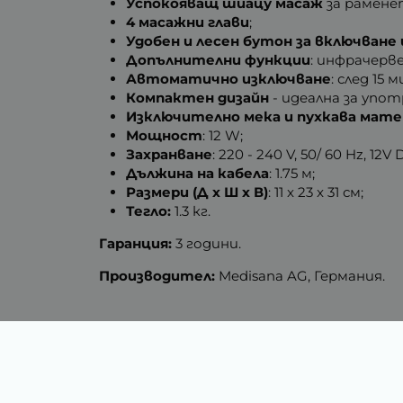
Успокояващ шиацу масаж
за раменет
4 масажни глави
;
Удобен и лесен бутон за включване
Допълнителни функции
: инфрачерв
Автоматично изключване
: след 15 
Компактен дизайн
- идеална за упо
Изключително мека и пухкава мате
Мощност
: 12 W;
Захранване
: 220 - 240 V, 50/ 60 Hz, 12V
Дължина на кабела
: 1.75 м;
Размери (Д х Ш х В)
: 11 x 23 x 31 см;
Тегло:
1.3 кг.
Гаранция:
3 години.
Производител:
Medisana AG, Германия.
Тегло (кг.)