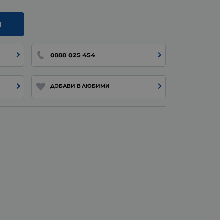
И
0888 025 454
ДОБАВИ В ЛЮБИМИ