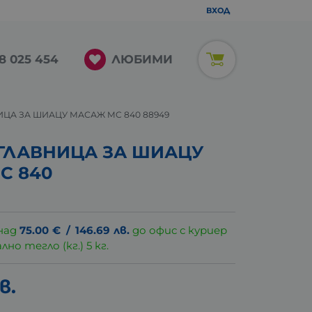
ВХОД
ЛЮБИМИ
8 025 454
ЦА ЗА ШИАЦУ МАСАЖ MC 840 88949
ГЛАВНИЦА ЗА ШИАЦУ
C 840
над
75.00
€
/
146.69
лв.
до офис с куриер
о тегло (кг.) 5 кг.
в.