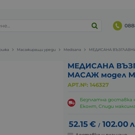
088
грижа
Масажиращи уреди
Medisana
МЕДИСАНА ВЪЗГЛАВНИ
МЕДИСАНА ВЪЗ
МАСАЖ модел M
АРТ.№:
146327
Безплатна доставка 
Еконт, Спиди максималн
52.15
€
102.00
л
/
Доставка и плащане