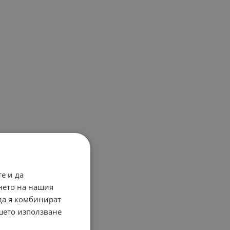
е и да
нето на нашия
 да я комбинират
ашето използване