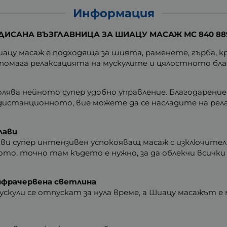
Информация
ДИСАНА ВЪЗГЛАВНИЦА ЗА ШИАЦУ МАСАЖ MC 840 88
иацу масаж е подходяща за шията, раменете, гърба,
дпомага релаксацията на мускулите и цялостното бла
лява нейното супер удобно управление. Благодарени
и дистанционното, вие можете да се насладите на р
лави
ави супер интензивен успокояващ масаж с изключителн
то, точно там където е нужно, за да облекчи всичк
нфрачервена светлина
кули се отпускат за нула време, а Шиацу масажът е 