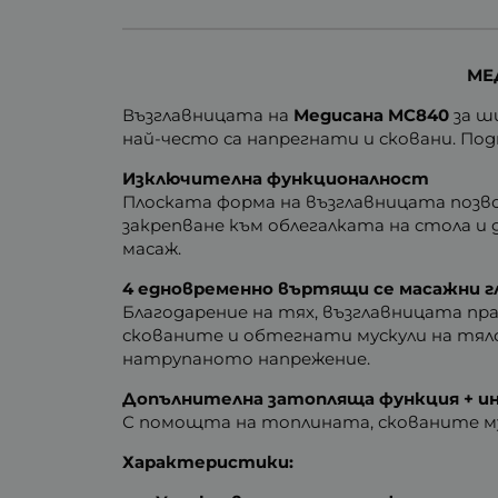
МЕ
Възглавницата на
Медисана MC840
за ш
най-често са напрегнати и сковани. По
Изключителна функционалност
Плоската форма на възглавницата позво
закрепване към облегалката на стола 
масаж.
4 едновременно въртящи се масажни г
Благодарение на тях, възглавницата пр
скованите и обтегнати мускули на тяло
натрупаното напрежение.
Допълнителна затопляща функция + и
С помощта на топлината, скованите мус
Характеристики: