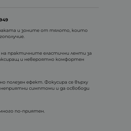
949
 краката и зоните от тялото, които
гополучие.
е на практичните еластични ленти за
елаксиращ и невероятно комфортен
о полезен ефект. Фокусира се върху
и неприятни симптоми и да освободи
много по-приятен.