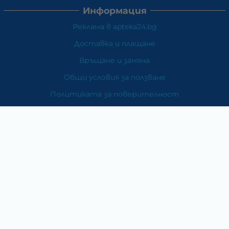
Информация
Реклама в apteka24.bg
Доставка и плащане
Връщане и замяна
Общи условия за ползване
Политиката за поверителност
Политика за използване на бисквитки
При възникване на спор, свързан с покупка онлайн,
можете да ползвате сайта ОРС
Вашите права
Отказ от сделка
За Нас
Карта на сайта
Контакти