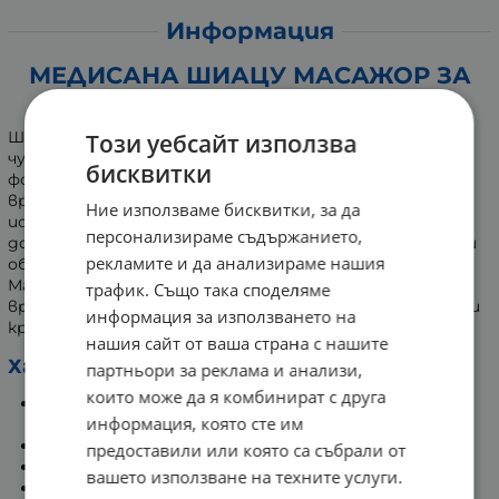
Информация
МЕДИСАНА ШИАЦУ МАСАЖОР ЗА
ВРАТ NM 890 88975
Шиацу масажорът Medisana NM 890 облекчава
Този уебсайт използва
чувствителните зони на тялото. Ергономична му
бисквитки
форма е специално предназначена за областта на
врата. Масажните глави придават чувство за
Ние използваме бисквитки, за да
истински масаж, а затоплящата функция
персонализираме съдържанието,
допълнително намалява напрежението в мускулите и
рекламите и да анализираме нашия
облекчава болката.
Масажорът може да се прилага върху различни зони -
трафик. Също така споделяме
врат, кръст, бедра, ръце, корем, гръб, предмишници и
информация за използването на
крака.
нашия сайт от ваша страна с нашите
Характеристики:
партньори за реклама и анализи,
които може да я комбинират с друга
Зони за масаж: врат, кръст, долна и горна част на
информация, която сте им
краката, корем, рамена.
Нива на интензивност: 3
предоставили или която са събрали от
Масажни глави: 2 двойки.
вашето използване на техните услуги.
Силата на масажа се регулира чрез издърпване на