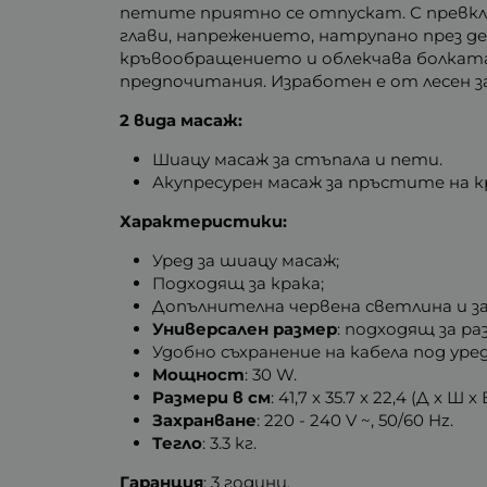
петите приятно се отпускат. С превкл
глави, напрежението, натрупано през д
кръвообращението и облекчава болката
предпочитания. Изработен е от лесен з
2 вида масаж:
Шиацу масаж за стъпала и пети.
Акупресурен масаж за пръстите на к
Характеристики:
Уред за шиацу масаж;
Подходящ за крака;
Допълнителна червена светлина и з
Универсален размер
: подходящ за ра
Удобно съхранение на кабела под уред
Мощност
: 30 W.
Размери в см
: 41,7 x 35.7 x 22,4 (Д х Ш х 
Захранване
: 220 - 240 V ~, 50/60 Hz.
Тегло
: 3.3 кг.
Гаранция
: 3 години.