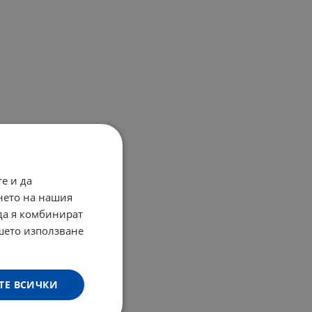
е и да
нето на нашия
 да я комбинират
ашето използване
ТЕ ВСИЧКИ