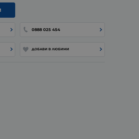
И
0888 025 454
ДОБАВИ В ЛЮБИМИ