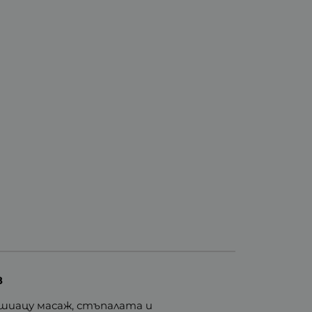
8
 шиацу масаж, стъпалата и