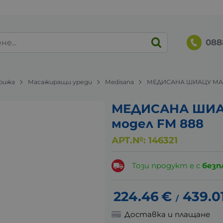
088
грижа
Масажиращи уреди
Medisana
МЕДИСАНА ШИАЦУ МАС
МЕДИСАНА ШИА
модел FM 888
АРТ.№:
146321
Този продукт е с
безп
224.46
€
439.0
/
Доставка и плащане