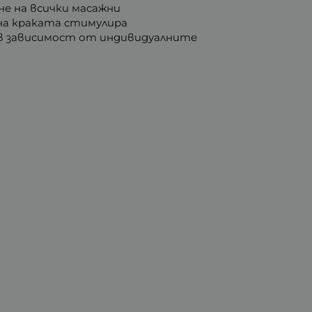
е на всички масажни
 на краката стимулира
и в зависимост от индивидуалните