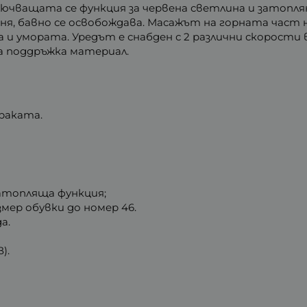
ючващата се функция за червена светлина и затоплян
еня, бавно се освобождава. Масажът на горната част
 и умората. Уредът е снабден с 2 различни скорост
а поддръжка материал.
раката.
атопляща функция;
змер обувки до номер 46.
а.
В).