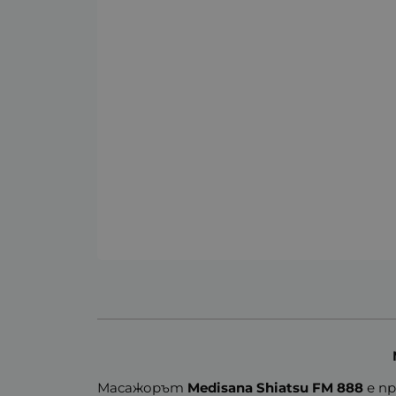
Масажорът
Medisana
Shiatsu FM 888
е пр