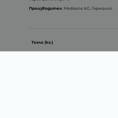
Производител
: Medisana AG, Германия.
Тегло (кг.)