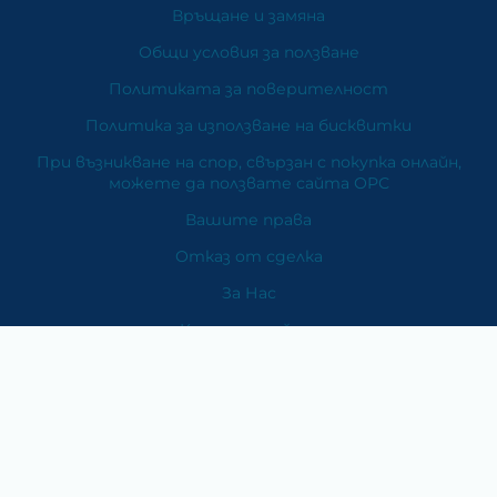
Връщане и замяна
Общи условия за ползване
Политиката за поверителност
Политика за използване на бисквитки
При възникване на спор, свързан с покупка онлайн,
можете да ползвате сайта ОРС
Вашите права
Отказ от сделка
За Нас
Карта на сайта
Контакти
Категории
Храни и хранителни добавки
Козметика