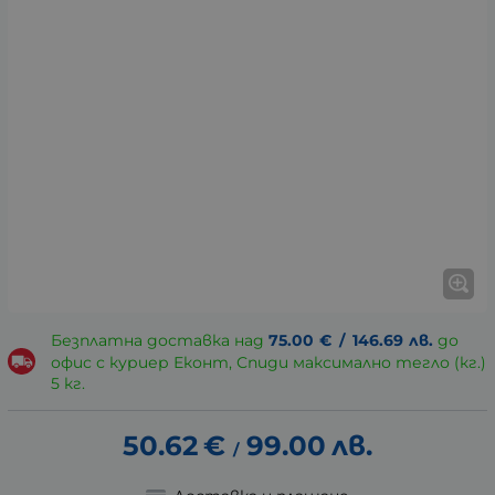
Безплатна доставка над
75.00
€
/
146.69
лв.
до
офис с куриер Еконт, Спиди максимално тегло (кг.)
5 кг.
50.62
€
99.00
лв.
/