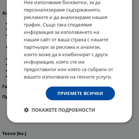
Ние използваме бисквитки, за да
МЕДИСАНА КОЗМЕТИЧНО ОГЛЕДАЛО CM 840 88550
персонализираме съдържанието,
Характеристики:
рекламите и да анализираме нашия
Хромирано покритие;
трафик. Също така споделяме
Стабилна стойка;
информация за използването на
Ярка LED светлина, излъчвана от 16 LED
нашия сайт от ваша страна с нашите
светодиода;
партньори за реклама и анализи,
Въртящо се огледало:
обикновено и с 5-кратно
увеличение;
които може да я комбинират с друга
Захранване:
4 х 1.5V, тип ААА батерии;
информация, която сте им
Диаметър:
13 см;
предоставили или която са събрали от
Размери:
31.5 х 20.5 х 13.5 см;
вашето използване на техните услуги.
Тегло:
0.95 кг.
Гаранция:
36 месеца.
ПРИЕМЕТЕ ВСИЧКИ
Производител:
Medisana AG, Германия.
ПОКАЖЕТЕ ПОДРОБНОСТИ
Характеристики
Тегло (кг.)