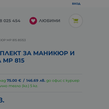
ВХОД
ЛЮБИМИ
8 025 454
Р MP 815 85153
ПЛЕКТ ЗА МАНИКЮР И
 MP 815
над
75.00
€
/
146.69
лв.
до офис с куриер
о тегло (кг.) 5 кг.
в.