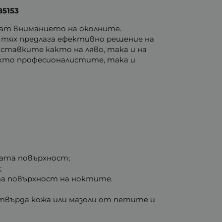
5153
ичат вниманието на околните.
от тях предлага ефективно решение на
ставките както на ляво, така и на
както професионалистите, така и
ната повърхност;
;
та повърхност на ноктите.
с твърда кожа или мазоли от петите и