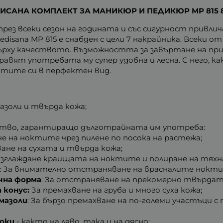
ИСАНА КОМПЛЕКТ ЗА МАНИКЮР И ПЕДИКЮР MP 815 8
 през всеки сезон на годината и със сигурност привл
isana MP 815 е снабден с цели 7 накрайника. Всеки 
ърху качеството. Възможността за завъртане на при
правят употребата му супер удобна и лесна. С него, 
тите си в перфектен вид.
мазоли и твърда кожа;
чество, гарантиращо дълготрайната им употреба:
ане на ноктите чрез пилене по посока на растежа;
ане на сухата и твърда кожа;
 изглаждане краищата на ноктите и полиране на тях
: За внимателно отстраняване на врасналите нокти
чна форма
: За отстраняване на прекомерно твърда
 конус:
За премахване на груба и много суха кожа;
мазоли
: За бързо премахване на по-големи участъци 
соки
- както на ляво, така и на дясно;