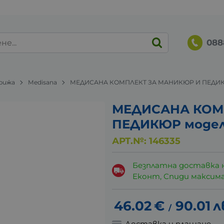
088
грижа
Medisana
МЕДИСАНА КОМПЛЕКТ ЗА МАНИКЮР И ПЕДИКЮ
МЕДИСАНА КОМ
ПЕДИКЮР модел
АРТ.№:
146335
Безплатна доставка 
Еконт, Спиди максималн
46.02
€
90.01
л
/
Доставка и плащане