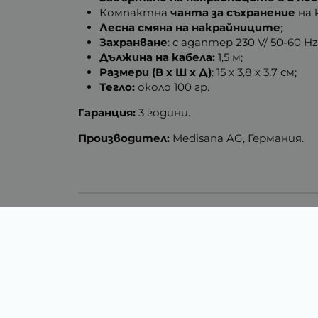
Компактна
чанта за съхранение
на 
Лесна смяна на накрайниците
;
Захранване
: с адаптер 230 V/ 50-60 H
Дължина на кабела:
1,5 м;
Размери (В х Ш х Д)
: 15 х 3,8 х 3,7 см;
Тегло:
около 100 гр.
Гаранция:
3 години.
Производител:
Medisana AG, Германия.
Тегло (кг.)