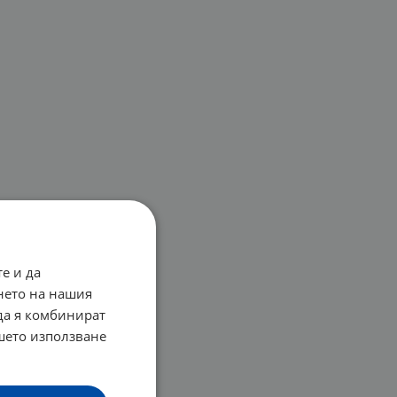
е и да
нето на нашия
 да я комбинират
ашето използване