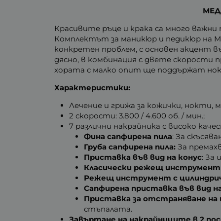
МЕД
Красивите ръце и крака са много важни
Комплектът за маникюр и педикюр на Med
конкретен проблем, с основен акцент в
дясно, в комбинация с двете скорости 
хората с малко опит ще поддържат нок
Характеристики:
Лечение и грижа за кожички, нокти, 
2 скорости: 3.800 / 4.600 об. / мин.;
7 различни накрайника с високо ка
Фина сапфирена пила
: За скъсяв
Груба сапфирена пила:
За премахв
Приставка във вид на конус
: За
Класически режещ инструмент
Режещ инструмент с цилиндри
Сапфирена приставка във вид на
Приставка за отстраняване на 
стъпалата.
Завъртане на накрайниците в 2 по