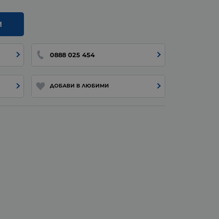
И
0888 025 454
ДОБАВИ В ЛЮБИМИ